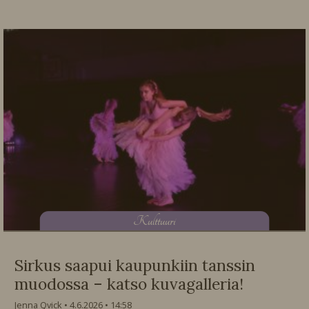
K
ulttuuri
Sirkus saapui kaupunkiin tanssin
muodossa – katso kuvagalleria!
Jenna Qvick
4.6.2026
14:58