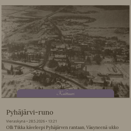
K
ulttuuri
Pyhäjärvi-runo
Vieraskynä
28.5.2026
13:21
Olli Tikka käveleepi Pyhäjärven rantaan, Väsyneenä ukko