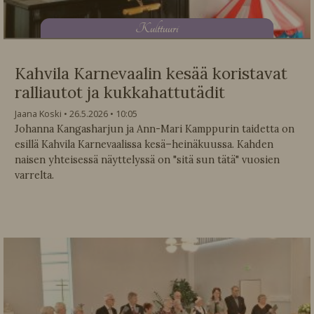
K
ulttuuri
Kahvila Karnevaalin kesää koristavat
ralliautot ja kukkahattutädit
Jaana Koski
26.5.2026
10:05
Johanna Kangasharjun ja Ann-Mari Kamppurin taidetta on
esillä Kahvila Karnevaalissa kesä–heinäkuussa. Kahden
naisen yhteisessä näyttelyssä on "sitä sun tätä" vuosien
varrelta.