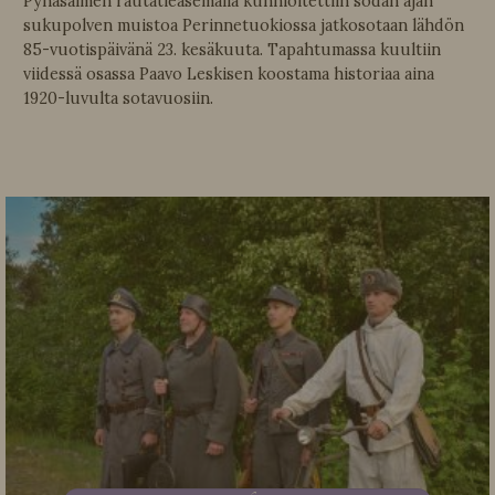
Pyhäsalmen rautatieasemalla kunnioitettiin sodan ajan
sukupolven muistoa Perinnetuokiossa jatkosotaan lähdön
85-vuotispäivänä 23. kesäkuuta. Tapahtumassa kuultiin
viidessä osassa Paavo Leskisen koostama historiaa aina
1920-luvulta sotavuosiin.