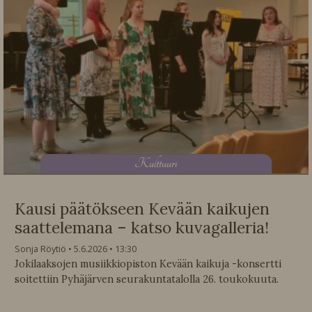
K
ulttuuri
Kausi päätökseen Kevään kaikujen
saattelemana – katso kuvagalleria!
Sonja Röytiö
5.6.2026
13:30
Jokilaaksojen musiikkiopiston Kevään kaikuja -konsertti
soitettiin Pyhäjärven seurakuntatalolla 26. toukokuuta.