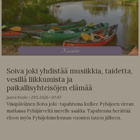
K
esälehti
Soiva joki yhdistää musiikkia, taidetta,
vesillä liikkumista ja
paikallisyhteisöjen elämää
Jaana Koski
29.5.2026
07:47
Viisipäiväinen Soiva joki -tapahtuma kulkee Pyhäjoen virran
matkassa Pyhäjärveltä merelle saakka. Tapahtuma herättää
eloon myös Pyhäjokimelonnan vuosien tauon jälkeen.