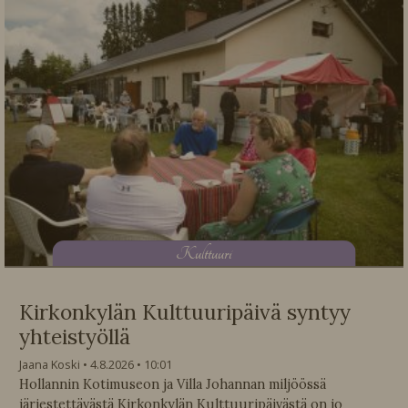
K
ulttuuri
Kirkonkylän Kulttuuripäivä syntyy
yhteistyöllä
Jaana Koski
4.8.2026
10:01
Hollannin Kotimuseon ja Villa Johannan miljöössä
järjestettävästä Kirkonkylän Kulttuuripäivästä on jo