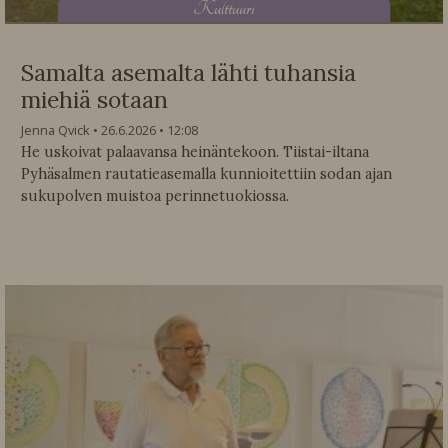
K
ulttuuri
Samalta asemalta lähti tuhansia
miehiä sotaan
Jenna Qvick
26.6.2026
12:08
He uskoivat palaavansa heinäntekoon. Tiistai-iltana
Pyhäsalmen rautatieasemalla kunnioitettiin sodan ajan
sukupolven muistoa perinnetuokiossa.