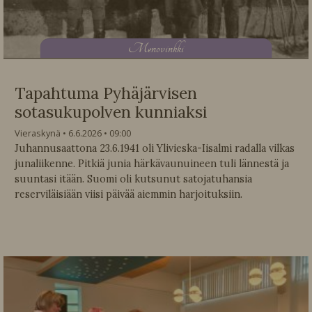
M
enovinkki
Tapahtuma Pyhäjärvisen
sotasukupolven kunniaksi
Vieraskynä
6.6.2026
09:00
Juhannusaattona 23.6.1941 oli Ylivieska-Iisalmi radalla vilkas
junaliikenne. Pitkiä junia härkävaunuineen tuli lännestä ja
suuntasi itään. Suomi oli kutsunut satojatuhansia
reserviläisiään viisi päivää aiemmin harjoituksiin.