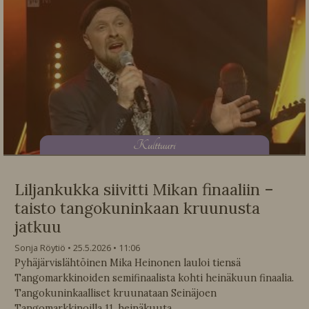
K
ulttuuri
Liljankukka siivitti Mikan finaaliin –
taisto tangokuninkaan kruunusta
jatkuu
Sonja Röytiö
25.5.2026
11:06
Pyhäjärvislähtöinen Mika Heinonen lauloi tiensä
Tangomarkkinoiden semifinaalista kohti heinäkuun finaalia.
Tangokuninkaalliset kruunataan Seinäjoen
Tangomarkkinoilla 11. heinäkuuta.