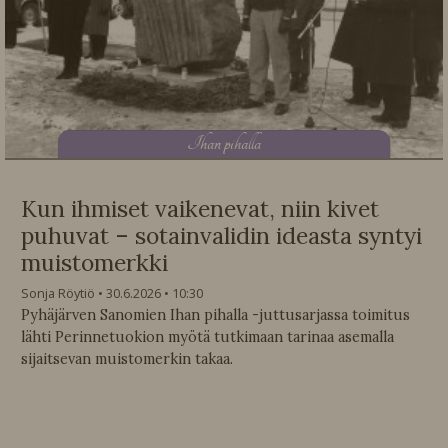
I
han pihalla
Kun ihmiset vaikenevat, niin kivet
puhuvat – sotainvalidin ideasta syntyi
muistomerkki
Sonja Röytiö
30.6.2026
10:30
Pyhäjärven Sanomien Ihan pihalla -juttusarjassa toimitus
lähti Perinnetuokion myötä tutkimaan tarinaa asemalla
sijaitsevan muistomerkin takaa.