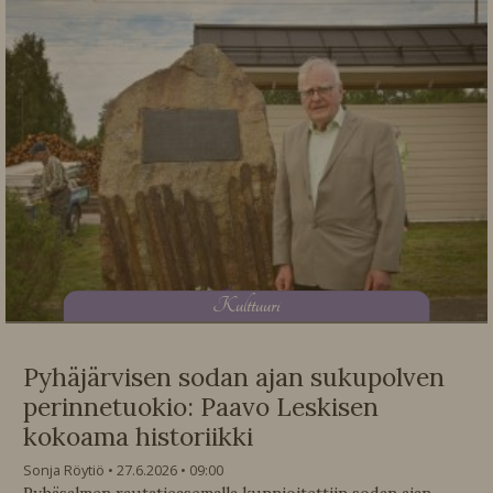
K
ulttuuri
Pyhäjärvisen sodan ajan sukupolven
perinnetuokio: Paavo Leskisen
kokoama historiikki
Sonja Röytiö
27.6.2026
09:00