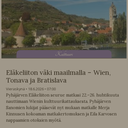
K
ulttuuri
Eläkeliiton väki maailmalla – Wien,
Tonava ja Bratislava
Vieraskynä
18.6.2026
07:00
Pyhäjärven Eläkeliiton seurue matkasi 22.–26. huhtikuuta
nauttimaan Wienin kulttuurikattauksesta. Pyhäjärven
Sanomien lukijat pääsevät nyt mukaan matkalle Merja
Kinnusen kokoaman matkakertomuksen ja Eila Karvosen
nappaamien otoksien myötä.