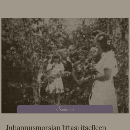
K
ulttuuri
Juhannusmorsian liftasi itselleen