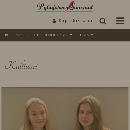
Kirjaudu sisään
NÄKÖISLEHTI
ILMOITUKSET
TILAA
Kulttuuri