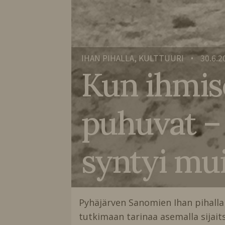
IHAN PIHALLA, KULTTUURI
30.6.2
•
Kun ihmise
puhuvat – 
syntyi mu
Pyhäjärven Sanomien Ihan pihalla
tutkimaan tarinaa asemalla sijait