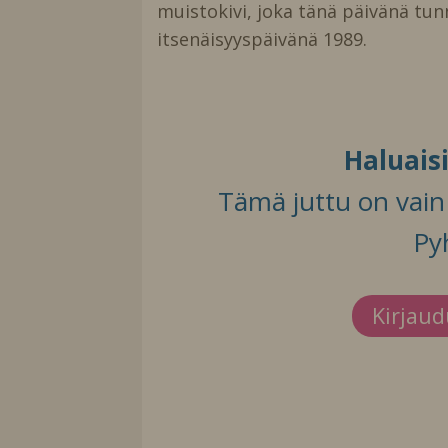
muistokivi, joka tänä päivänä tun
itsenäisyyspäivänä 1989.
Haluais
Tämä juttu on vain t
Py
Kirjau