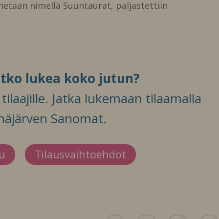
netaan nimellä Suuntaurat, paljastettiin
itko lukea koko jutun?
ilaajille. Jatka lukemaan tilaamalla
häjärven Sanomat.
du
Tilausvaihtoehdot