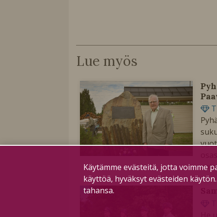
Lue myös
Pyh
Paa
T
Pyhä
suku
vuot
osas
sota
Käytämme evästeitä, jotta voimme pa
käyttöä, hyväksyt evästeiden käytön
tahansa.
Sam
T
He u