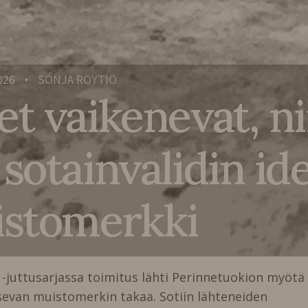
026
SONJA RÖYTIÖ
•
t vaikenevat, ni
sotainvalidin id
istomerkki
 -juttusarjassa toimitus lähti Perinnetuokion myötä
sevan muistomerkin takaa. Sotiin lähteneiden