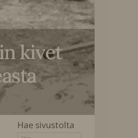
in kivet
easta
Hae sivustolta