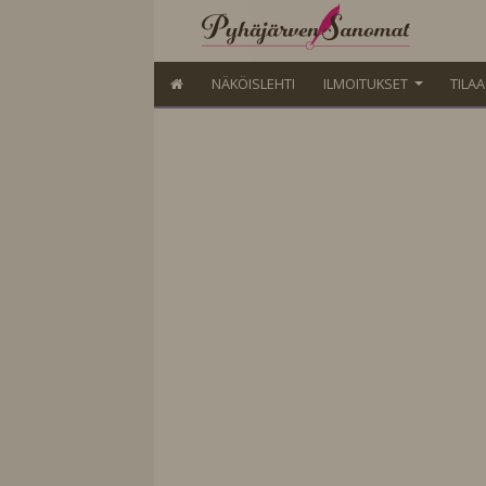
NÄKÖISLEHTI
ILMOITUKSET
TILA