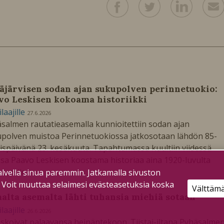
äjärvisen sodan ajan sukupolven perinnetuokio:
vo Leskisen kokoama historiikki
ilaajille
27.6.2026
salmen rautatieasemalla kunnioitettiin sodan ajan
polven muistoa Perinnetuokiossa jatkosotaan lähdön 85-
ispäivänä 23. kesäkuuta. Tapahtumassa kuultiin viidessä
sa Paavo Leskisen koostama historiaa aina 1920-luvulta
vuosiin.
lvella sinua paremmin. Jatkamalla sivuston
. Voit muuttaa selaimesi evästeasetuksia koska
Välttäm
alta asemalta lähti tuhansia miehiä sotaan
ilaajille
26.6.2026
skoivat palaavansa heinäntekoon. Tiistai-iltana Pyhäsalme