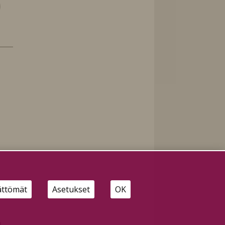
ättömät
Asetukset
OK
n