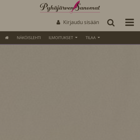
Kirjaudu sisään
NÄKÖISLEHTI
ILMOITUKSET
TILAA