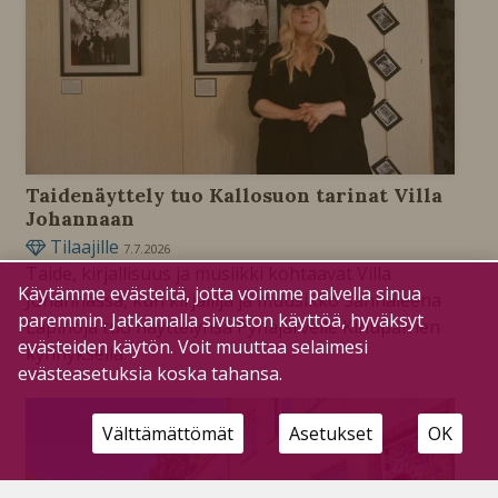
Taidenäyttely tuo Kallosuon tarinat Villa
Johannaan
Tilaajille
7.7.2026
Taide, kirjallisuus ja musiikki kohtaavat Villa
Käytämme evästeitä, jotta voimme palvella sinua
Johannassa, kun kirjailija ja muusikko Sannaleena
paremmin. Jatkamalla sivuston käyttöä, hyväksyt
Lapinoja tuo näyttelynsä Pyhäjärvelle Kihupäivien
evästeiden käytön. Voit muuttaa selaimesi
kynnyksellä.
evästeasetuksia koska tahansa.
Välttämättömät
Asetukset
OK