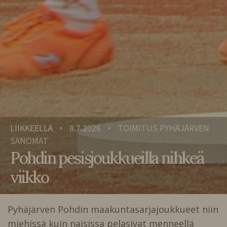
LIIKKEELLÄ
8.7.2026
TOIMITUS PYHÄJÄRVEN
•
•
SANOMAT
Pohdin pesisjoukkueilla nihkeä
viikko
Pyhäjärven Pohdin maakuntasarjajoukkueet niin
miehissä kuin naisissa pelasivat menneellä