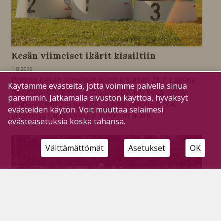
Kesän viimeiset ikärit kisailtiin
1.8.2026
Pohdin kesän viimeiset ikärit kisattiin 28.7. Lajeina
Käytämme evästeitä, jotta voimme palvella sinua
olivat pallonheitto, pituushyppy, korkeushyppy,
paremmin. Jatkamalla sivuston käyttöä, hyväksyt
keihäänheitto ja juoksu. Viime viikolla olivat
evästeiden käytön. Voit muuttaa selaimesi
vuorossa tämän kesän viimeiset ikärit.
evästeasetuksia koska tahansa.
Välttämättömät
Asetukset
OK