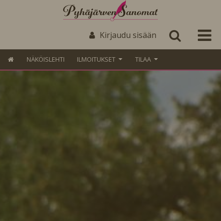
Kirjaudu sisään
NÄKÖISLEHTI
ILMOITUKSET
TILAA