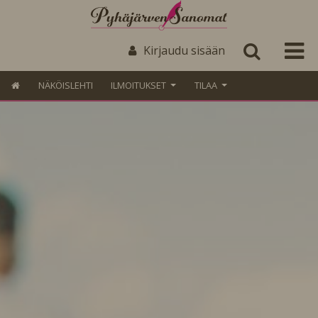
Kirjaudu sisään
NÄKÖISLEHTI
ILMOITUKSET
TILAA