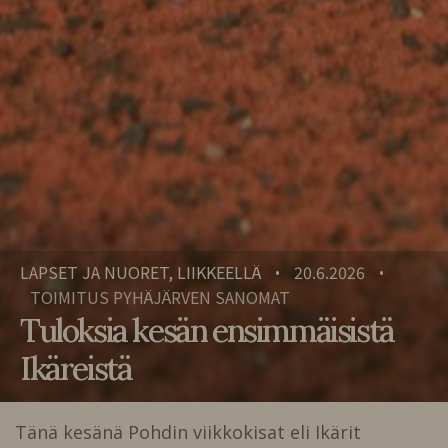
LAPSET JA NUORET, LIIKKEELLÄ
20.6.2026
•
•
TOIMITUS PYHÄJÄRVEN SANOMAT
Tuloksia kesän ensimmäisistä
Ikäreistä
Tänä kesänä Pohdin viikkokisat eli Ikärit