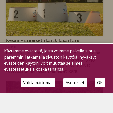
Kesän viimeiset ikärit kisailtiin
1.8.2026
Käytämme evästeitä, jotta voimme palvella sinua
Pohdin kesän viimeiset ikärit kisattiin 28.7. Lajeina
paremmin. Jatkamalla sivuston käyttöä, hyväksyt
olivat pallonheitto, pituushyppy, korkeushyppy,
evästeiden käytön. Voit muuttaa selaimesi
keihäänheitto ja juoksu. Viime viikolla olivat
evästeasetuksia koska tahansa.
vuorossa tämän kesän viimeiset ikärit.
Välttämättömät
Asetukset
OK