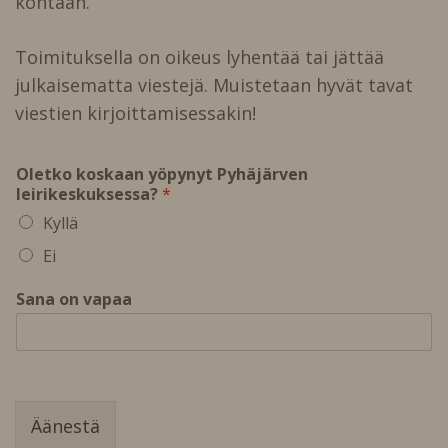
kohtaan.
Toimituksella on oikeus lyhentää tai jättää
julkaisematta viestejä. Muistetaan hyvät tavat
viestien kirjoittamisessakin!
O
Oletko koskaan yöpynyt Pyhäjärven
l
leirikeskuksessa?
*
e
Kyllä
t
k
Ei
o
S
Sana on vapaa
a
n
a
P
y
h
ä
Äänestä
j