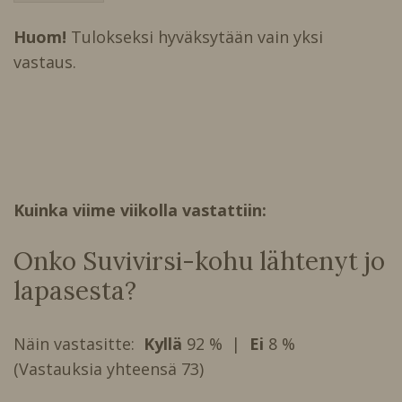
ä
r
Huom!
Tulokseksi hyväksytään vain yksi
v
vastaus.
e
n
Kuinka viime viikolla vastattiin:
Onko Suvivirsi-kohu lähtenyt jo
lapasesta?
Näin vastasitte:
Kyllä
92 % |
Ei
8 %
(Vastauksia yhteensä 73)