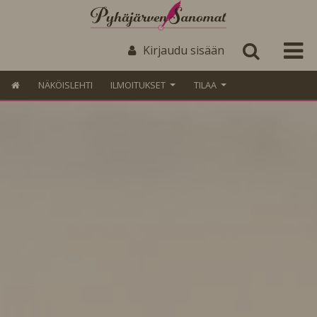
Kirjaudu sisään
NÄKÖISLEHTI
ILMOITUKSET
TILAA