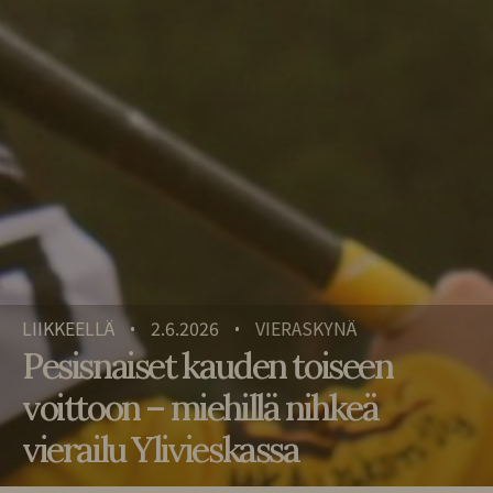
LIIKKEELLÄ
2.6.2026
VIERASKYNÄ
•
•
Pesisnaiset kauden toiseen
voittoon – miehillä nihkeä
vierailu Ylivieskassa