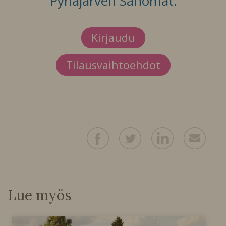
Pyhäjärven Sanomat.
Kirjaudu
Tilausvaihtoehdot
Lue myös