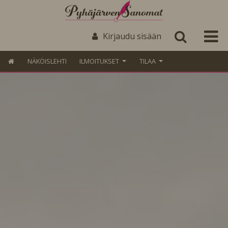
Kirjaudu sisään
NÄKÖISLEHTI
ILMOITUKSET
TILAA