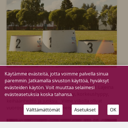
Kesän viimeiset ikärit kisailtiin
Käytämme evästeitä, jotta voimme palvella sinua
paremmin. Jatkamalla sivuston käyttöä, hyväksyt
1.8.2026
Pohdin kesän viimeiset ikärit kisattiin 28.7. Lajeina
evästeiden käytön. Voit muuttaa selaimesi
olivat pallonheitto, pituushyppy, korkeushyppy,
evästeasetuksia koska tahansa.
keihäänheitto ja juoksu. Viime viikolla olivat
vuorossa tämän kesän viimeiset ikärit.
Välttämättömät
Asetukset
OK