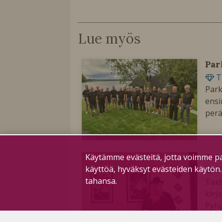
Lue myös
Par
T
Park
ensi
perä
Tai
Käytämme evästeitä, jotta voimme pa
käyttöä, hyväksyt evästeiden käytön
T
tahansa.
Taid
kirj
Pyhä