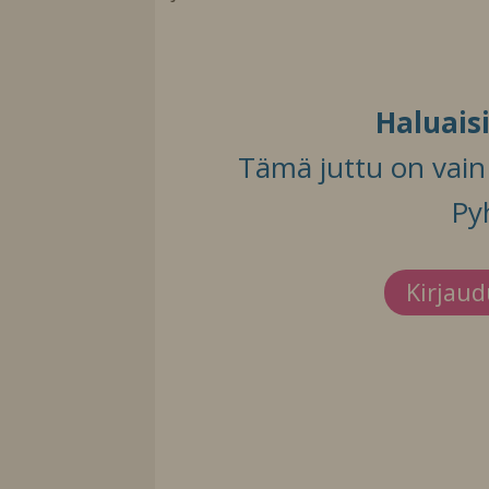
Haluais
Tämä juttu on vain t
Py
Kirjau