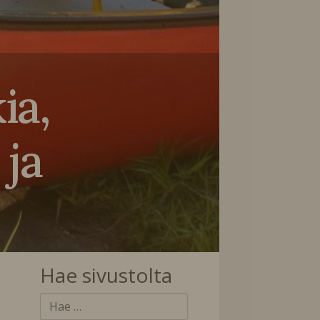
ia,
 ja
Hae sivustolta