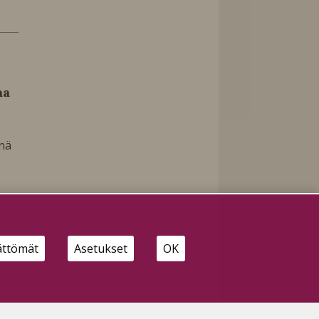
aa
änä
ättömät
Asetukset
OK