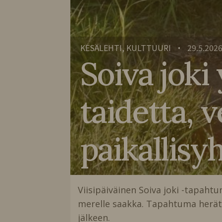
KESÄLEHTI, KULTTUURI
29.5.202
•
Soiva joki
taidetta, v
paikallisy
Viisipäiväinen Soiva joki -tapaht
merelle saakka. Tapahtuma herät
jälkeen.