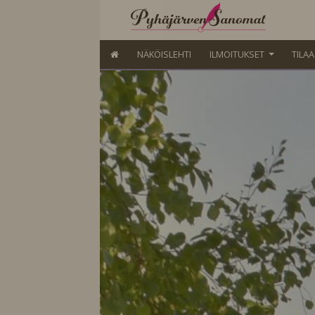
NÄKÖISLEHTI
ILMOITUKSET
TILA