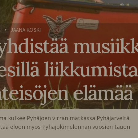
6
JAANA KOSKI
•
 yhdistää musiikk
esillä liikkumista
hteisöjen elämää
uma kulkee Pyhäjoen virran matkassa Pyhäjärveltä
tää eloon myös Pyhäjokimelonnan vuosien tauon