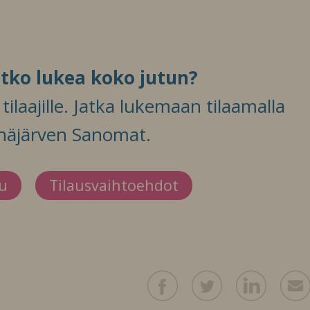
itko lukea koko jutun?
ilaajille. Jatka lukemaan tilaamalla
häjärven Sanomat.
du
Tilausvaihtoehdot