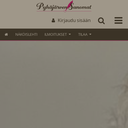
Kirjaudu sisään
NÄKÖISLEHTI
ILMOITUKSET
TILAA