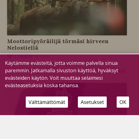
Moottoripyöräilijä törmäsi hirveen
Nelostiellä
Tilaajille
24.7.2026
Käytämme evästeitä, jotta voimme palvella sinua
Nelostien liikenne oli perjantaina iltapäivällä
paremmin. Jatkamalla sivuston käyttöä, hyväksyt
hetkellisesti poikki liikenneonnettomuuden vuoksi.
evästeiden käytön. Voit muuttaa selaimesi
evästeasetuksia koska tahansa.
Välttämättömät
Asetukset
OK