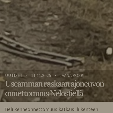
UUTISET
11.11.2025
JAANA KOSKI
•
•
Useamman raskaan ajoneuvon
onnettomuus Nelostiellä
Tieliikenneonnettomuus katkaisi liikenteen