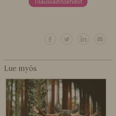
Tilausvaihtoehdot
Lue myös