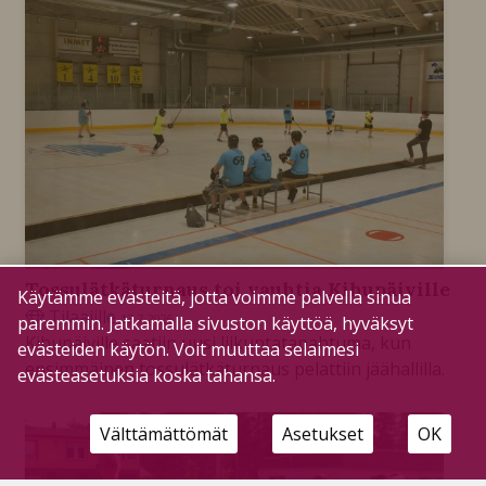
Tossulätkäturnaus toi vauhtia Kihupäiville
Käytämme evästeitä, jotta voimme palvella sinua
Tilaajille
13.7.2026
paremmin. Jatkamalla sivuston käyttöä, hyväksyt
Kihupäiville saatiin uusi liikuntatapahtuma, kun
evästeiden käytön. Voit muuttaa selaimesi
ensimmäinen tossulätkäturnaus pelattiin jäähallilla.
evästeasetuksia koska tahansa.
Välttämättömät
Asetukset
OK