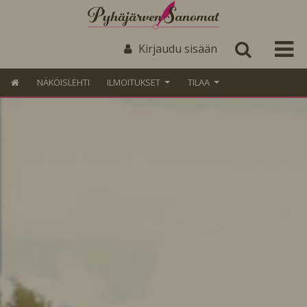
Kirjaudu sisään
NÄKÖISLEHTI
ILMOITUKSET
TILAA