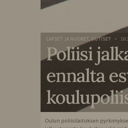
LAPSET JA NUORET, UUTISET
10.
•
Poliisi ja
ennalta es
koulupolii
Oulun poliisilaitoksen pyrkimyksen