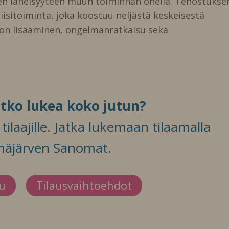
den läheisyyteen muun toiminnan ohella. Tehostukse
iisitoiminta, joka koostuu neljästä keskeisestä
lon lisääminen, ongelmanratkaisu sekä
itko lukea koko jutun?
ilaajille. Jatka lukemaan tilaamalla
häjärven Sanomat.
du
Tilausvaihtoehdot