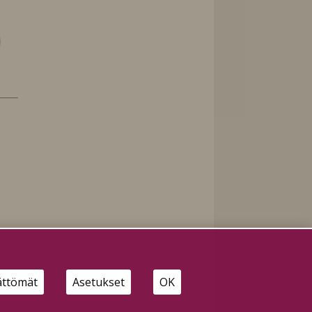
aa
ättömät
Asetukset
OK