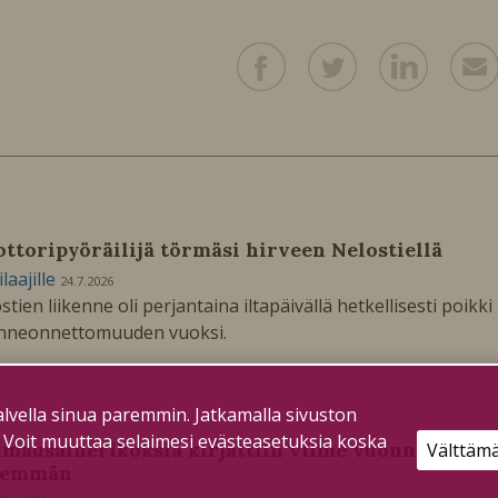
ttoripyöräilijä törmäsi hirveen Nelostiellä
ilaajille
24.7.2026
stien liikenne oli perjantaina iltapäivällä hetkellisesti poikki
enneonnettomuuden vuoksi.
lvella sinua paremmin. Jatkamalla sivuston
. Voit muuttaa selaimesi evästeasetuksia koska
mausainerikoksia kirjattiin viime vuonna aiemp
Välttäm
hemmän