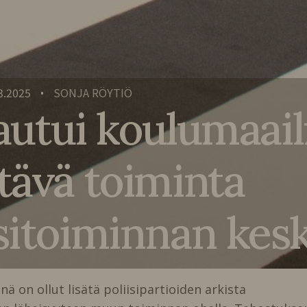
3.2025
SONJA RÖYTIÖ
•
lkautui koulumaa
tävä toiminta
sitoiminnan kes
ä on ollut lisätä poliisipartioiden arkista