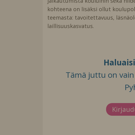
jalkautumista kouluihin sekä nii
kohteena on lisäksi ollut koulupol
teemasta: tavoitettavuus, läsnäo
laillisuuskasvatus.
Haluais
Tämä juttu on vain t
Py
Kirjau