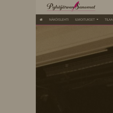
NÄKÖISLEHTI
ILMOITUKSET
TILA