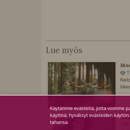
Lue myös
Moo
T
Nelo
liik
Käytämme evästeitä, jotta voimme pa
käyttöä, hyväksyt evästeiden käytön
Huu
tahansa.
vä