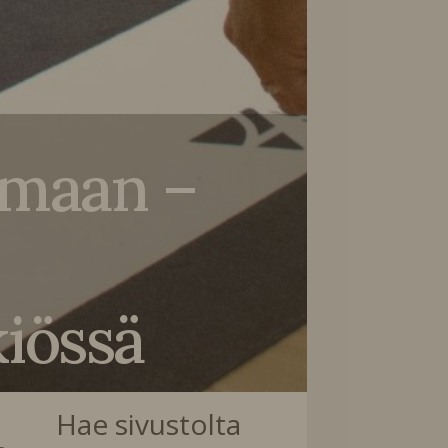
ilmaan –
kiössä
Hae sivustolta