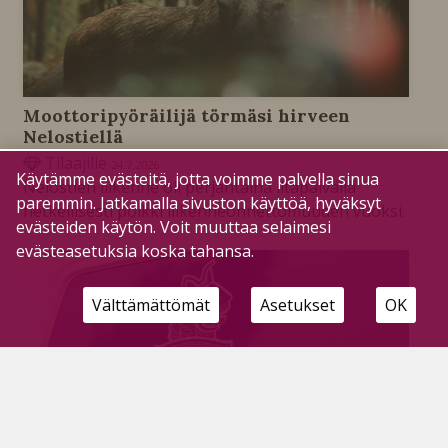
Moottoripyöräilijä törmäsi hirveen
Nelostiellä
Tilaajille
24.7.2026
Käytämme evästeitä, jotta voimme palvella sinua
Nelostien liikenne oli perjantaina iltapäivällä
paremmin. Jatkamalla sivuston käyttöä, hyväksyt
hetkellisesti poikki liikenneonnettomuuden vuoksi.
evästeiden käytön. Voit muuttaa selaimesi
evästeasetuksia koska tahansa.
Välttämättömät
Asetukset
OK