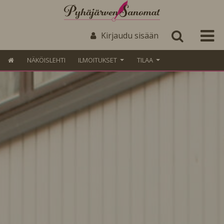
Kirjaudu sisään
NÄKÖISLEHTI
ILMOITUKSET
TILAA