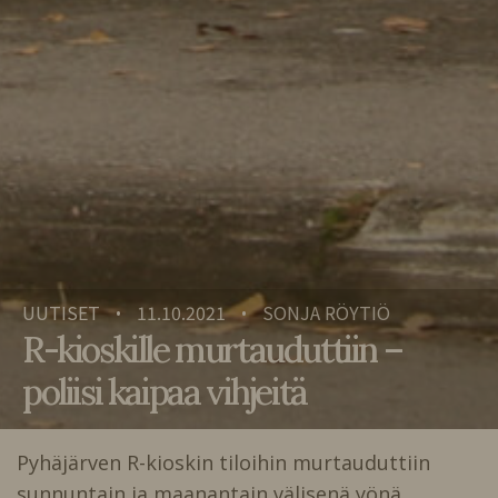
UUTISET
11.10.2021
SONJA RÖYTIÖ
•
•
R-kioskille murtauduttiin –
poliisi kaipaa vihjeitä
Pyhäjärven R-kioskin tiloihin murtauduttiin
sunnuntain ja maanantain välisenä yönä