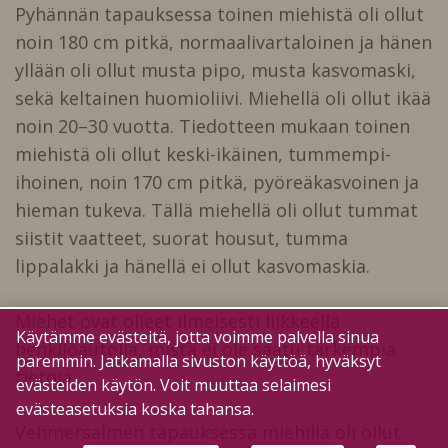
Pyhännän tapauksessa toinen miehistä oli ollut
noin 180 cm pitkä, normaalivartaloinen ja hänen
yllään oli ollut musta pipo, musta kasvomaski,
sekä keltainen huomioliivi. Miehellä oli ollut ikää
noin 20–30 vuotta. Tiedotteen mukaan toinen
miehistä oli ollut keski-ikäinen, tummempi-
ihoinen, noin 170 cm pitkä, pyöreäkasvoinen ja
hieman tukeva. Tällä miehellä oli ollut tummat
siistit vaatteet, suorat housut, tumma
lippalakki ja hänellä ei ollut kasvomaskia.
Miehet ovat olleet ilmeisesti liikkeellä
Käytämme evästeitä, jotta voimme palvella sinua
henkilöautolla, mistä ei ole saatu tarkempia
paremmin. Jatkamalla sivuston käyttöä, hyväksyt
tietoja.
evästeiden käytön. Voit muuttaa selaimesi
evästeasetuksia koska tahansa.
Vehmersalmen tapauksessa miehillä oli ollut