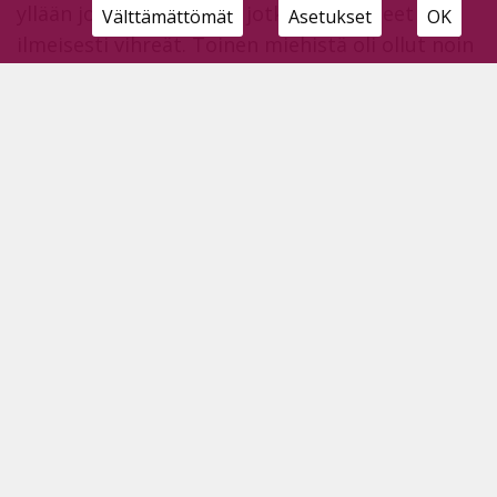
yllään jonkinlaiset liivit, jotka olivat olleet
Välttämättömät
Asetukset
OK
ilmeisesti vihreät. Toinen miehistä oli ollut noin
190 cm pitkä, ja toisen pituus noin 170 cm.
Molemmilla miehillä oli tummat hiukset.
Poliisi pyytää Pyhännän keskustan alueella
tuohon aikaan liikkuneilta kansalaisilta
vinkkitietoja oudoista liikkujista. Tiedot voi
ilmoittaa Haapajärven poliisipäivystyksen
numeroon tiistaisin ja perjantaisiin (p.
0295464265) tai Ylivieskan poliisipäivystykseen
(p.0295416409) Ylivieska suljettu torstaisin.
Vihjeitä voi ilmoittaa myös Oulun poliisin
vihjenumeroon p. 0295 416 194.