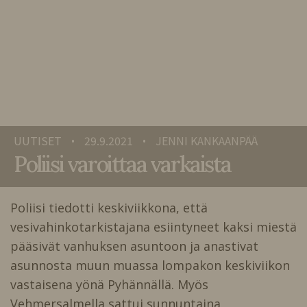
UUTISET
29.9.2021
JENNI KANKAANPÄÄ
•
•
Poliisi varoittaa varkaista
Poliisi tiedotti keskiviikkona, että
vesivahinkotarkistajana esiintyneet kaksi miestä
pääsivät vanhuksen asuntoon ja anastivat
asunnosta muun muassa lompakon keskiviikon
vastaisena yönä Pyhännällä. Myös
Vehmersalmella sattui sunnuntaina