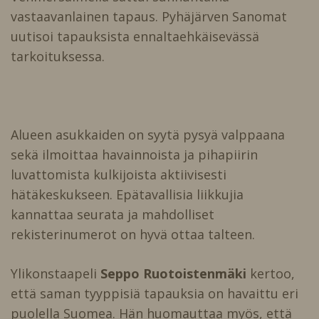
vastaavanlainen tapaus. Pyhäjärven Sanomat
uutisoi tapauksista ennaltaehkäisevässä
tarkoituksessa.
Alueen asukkaiden on syytä pysyä valppaana
sekä ilmoittaa havainnoista ja pihapiirin
luvattomista kulkijoista aktiivisesti
hätäkeskukseen. Epätavallisia liikkujia
kannattaa seurata ja mahdolliset
rekisterinumerot on hyvä ottaa talteen.
Ylikonstaapeli
Seppo Ruotoistenmäki
kertoo,
että saman tyyppisiä tapauksia on havaittu eri
puolella Suomea. Hän huomauttaa myös, että