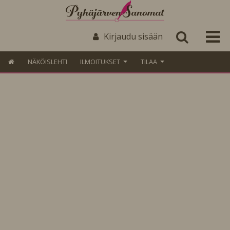
Kirjaudu sisään
NÄKÖISLEHTI
ILMOITUKSET
TILAA