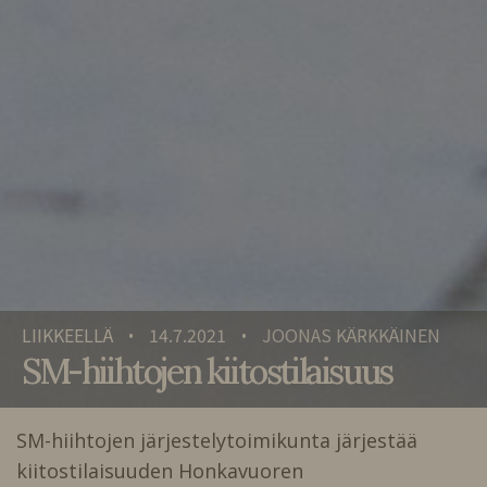
LIIKKEELLÄ
14.7.2021
JOONAS KÄRKKÄINEN
•
•
SM-hiihtojen kiitostilaisuus
SM-hiihtojen järjestelytoimikunta järjestää
kiitostilaisuuden Honkavuoren