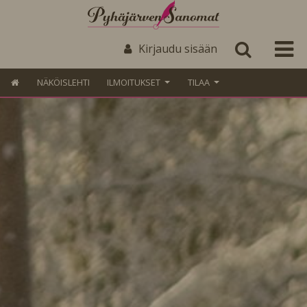
Kirjaudu sisään
NÄKÖISLEHTI
ILMOITUKSET
TILAA