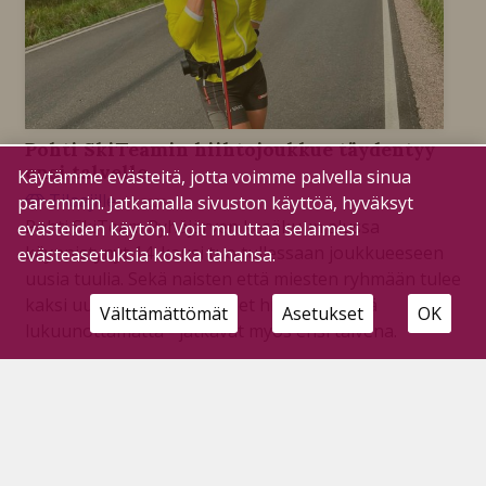
Pohti SkiTeamin hiihtojoukkue täydentyy
ensi talvelle
Käytämme evästeitä, jotta voimme palvella sinua
Tilaajille
paremmin. Jatkamalla sivuston käyttöä, hyväksyt
2.6.2026
Pohti SkiTeam Pyhäjärven kesäkuun alussa
evästeiden käytön. Voit muuttaa selaimesi
käynnistynyt 14. kausi tuo tullessaan joukkueeseen
evästeasetuksia koska tahansa.
uusia tuulia. Sekä naisten että miesten ryhmään tulee
kaksi uutta hiihtäjää. Entiset hiihtäjät - yhtä
Välttämättömät
Asetukset
OK
lukuunottamatta - jatkavat myös ensi talvena.