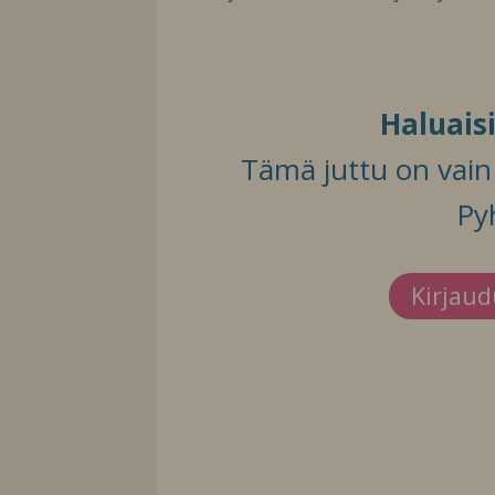
Haluais
Tämä juttu on vain t
Py
Kirjau