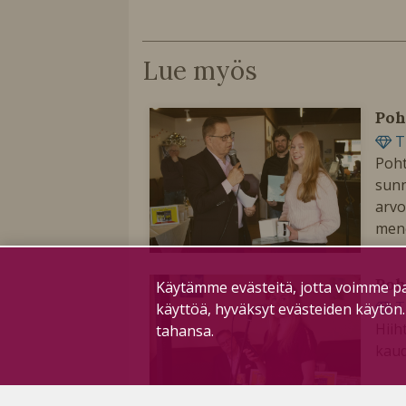
Lue myös
Poh
T
Poht
sunn
arvo
mene
Poh
Käytämme evästeitä, jotta voimme pa
T
käyttöä, hyväksyt evästeiden käytön
Hiih
tahansa.
kaud