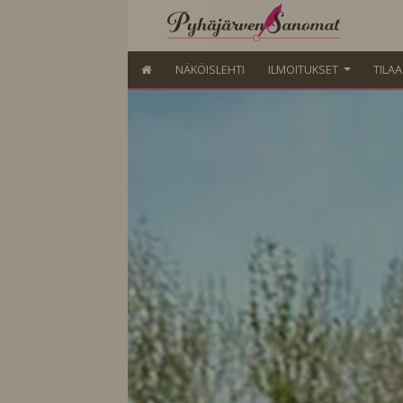
NÄKÖISLEHTI
ILMOITUKSET
TILA