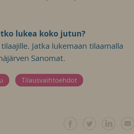
itko lukea koko jutun?
ilaajille. Jatka lukemaan tilaamalla
häjärven Sanomat.
du
Tilausvaihtoehdot