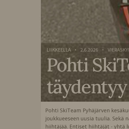
LIIKKEELLÄ
2.6.2026
VIERASKY
•
•
Pohti Ski
täydentyy 
Pohti SkiTeam Pyhäjärven kesäkuu
joukkueeseen uusia tuulia. Sekä 
hiihtäjää. Entiset hiihtäjät - yht