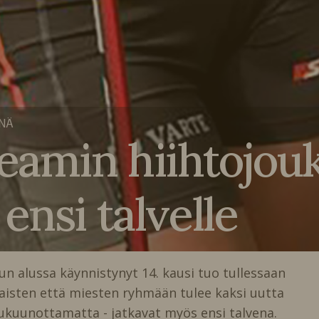
NÄ
Teamin hiihtojou
ensi talvelle
n alussa käynnistynyt 14. kausi tuo tullessaan
naisten että miesten ryhmään tulee kaksi uutta
ä lukuunottamatta - jatkavat myös ensi talvena.