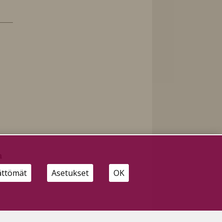
n
ättömät
Asetukset
OK