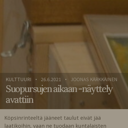
KULTTUURI
26.6.2021
JOONAS KÄRKKÄINEN
•
•
Suopursujen aikaan -näyttely
avattiin
Köpsinrinteeltä jääneet taulut eivät jää
laatikoihin, vaan ne tuodaan kuntalaisten