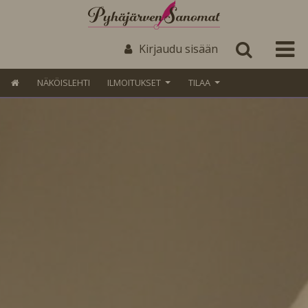
Kirjaudu sisään
NÄKÖISLEHTI
ILMOITUKSET
TILAA