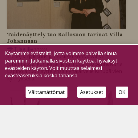
Taidenäyttely tuo Kallosuon tarinat Villa
Johannaan
Tilaajille
7.7.2026
Käytämme evästeitä, jotta voimme palvella sinua
Taide, kirjallisuus ja musiikki kohtaavat Villa
paremmin. Jatkamalla sivuston käyttöä, hyväksyt
Johannassa, kun kirjailija ja muusikko Sannaleena
evästeiden käytön. Voit muuttaa selaimesi
Lapinoja tuo näyttelynsä Pyhäjärvelle Kihupäivien
evästeasetuksia koska tahansa.
kynnyksellä.
Välttämättömät
Asetukset
OK