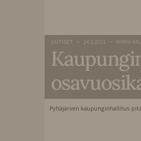
UUTISET
24.5.2021
MIRKA KA
•
•
Kaupunginh
osavuosika
Pyhäjärven kaupunginhallitus pit