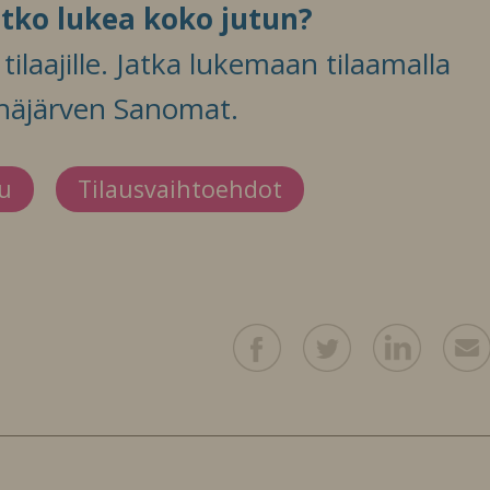
itko lukea koko jutun?
ilaajille. Jatka lukemaan tilaamalla
häjärven Sanomat.
du
Tilausvaihtoehdot