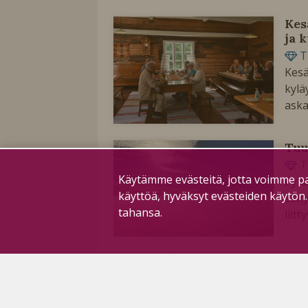
Kes
ja 
T
Kesä
kylä
aska
Tuu
T
Käytämme evästeitä, jotta voimme pa
Pyhä
käyttöä, hyväksyt evästeiden käytön
Esit
tahansa.
liitt
Uus
T
Pyhä