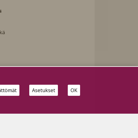
s
ekä
en
ättömät
Asetukset
OK
n