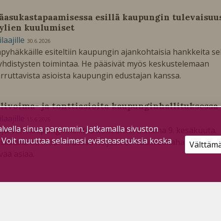
äasukastapaamisessa esillä kaupungin tulevaisuu
kylien kuulumiset
ilaajille
30.6.2026
pyhäkkäille esiteltiin kaupungin ajankohtaisia hankkeita s
yhdistysten toimintaa. He pääsivät myös keskustelemaan
rruttavista asioista kaupungin edustajan kanssa.
livoima- ja tonttiasioita kaupunginhallituksessa
ilaajille
15.6.2026
lvella sinua paremmin. Jatkamalla sivuston
järven kaupunginhallitus kokoontui tiistaina 9. kesäkuuta.
. Voit muuttaa selaimesi evästeasetuksia koska
yslistalla oli muun muassa neljään eri tuulivoimahankkeese
Välttäm
yvää asiaa.
i-Olkkolasta vuokrataan alaa datakeskukselle
ilaajille
16.12.2025
järven kaupunginhallitus päätti maanantain kokouksessaa