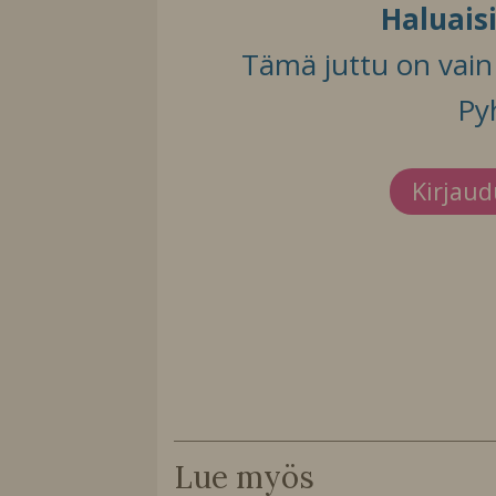
Haluais
Tämä juttu on vain t
Py
Kirjau
Lue myös