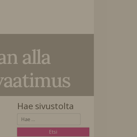
n alla
uvaatimus
Hae sivustolta