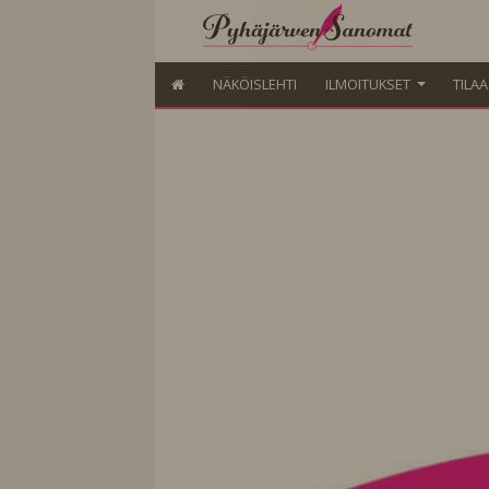
NÄKÖISLEHTI
ILMOITUKSET
TILA