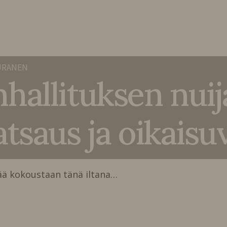
URANEN
allituksen nuija
tsaus ja oikais
ää kokoustaan tänä iltana…