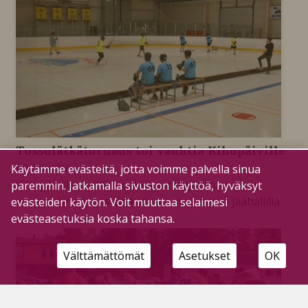
Tossulätkäturnaus toi vauhtia Kihupäiville
Tilaajille
Käytämme evästeitä, jotta voimme palvella sinua
13.7.2026
Kihupäiville saatiin uusi liikuntatapahtuma, kun
paremmin. Jatkamalla sivuston käyttöä, hyväksyt
ensimmäinen tossulätkäturnaus pelattiin jäähallilla.
evästeiden käytön. Voit muuttaa selaimesi
evästeasetuksia koska tahansa.
Välttämättömät
Asetukset
OK