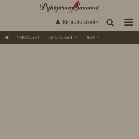
Kirjaudu sisään
NÄKÖISLEHTI
ILMOITUKSET
TILAA