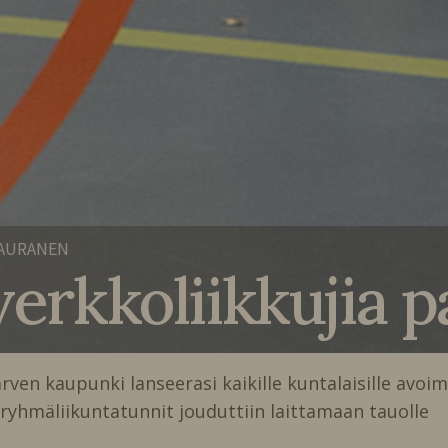
KAURANEN
verkkoliikkujia pa
ven kaupunki lanseerasi kaikille kuntalaisille avoi
yhmäliikuntatunnit jouduttiin laittamaan tauolle