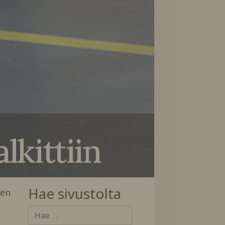
lkittiin
Hae sivustolta
men