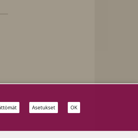
ättömät
Asetukset
OK