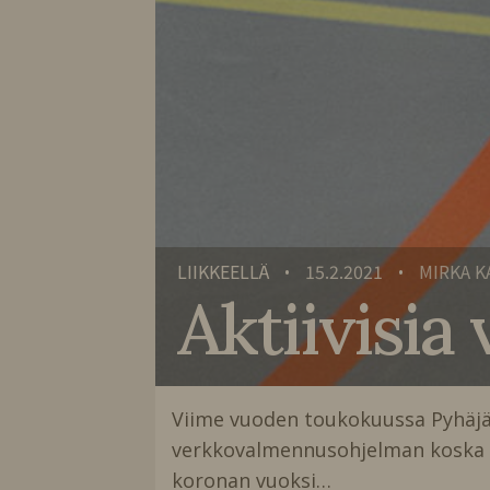
LIIKKEELLÄ
15.2.2021
MIRKA 
•
•
Aktiivisia 
Viime vuoden toukokuussa Pyhäjär
verkkovalmennusohjelman koska r
koronan vuoksi…