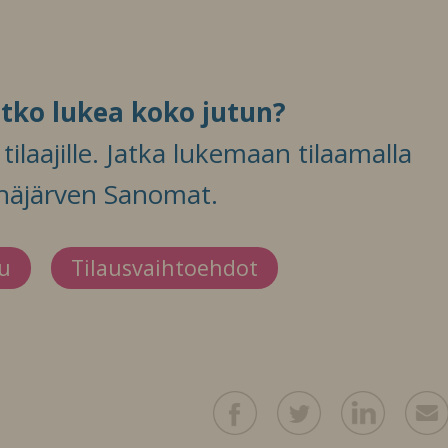
itko lukea koko jutun?
ilaajille. Jatka lukemaan tilaamalla
häjärven Sanomat.
du
Tilausvaihtoehdot