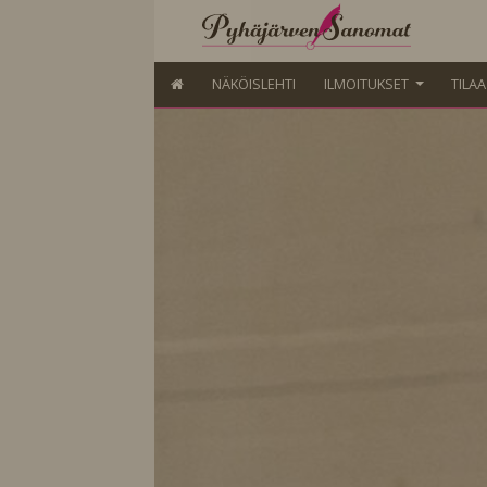
NÄKÖISLEHTI
ILMOITUKSET
TILA