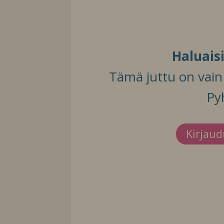
Haluais
Tämä juttu on vain t
Py
Kirjau