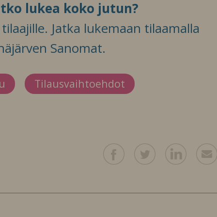
itko lukea koko jutun?
ilaajille. Jatka lukemaan tilaamalla
häjärven Sanomat.
du
Tilausvaihtoehdot