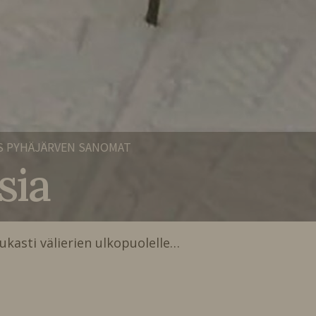
S PYHÄJÄRVEN SANOMAT
sia
ukasti välierien ulkopuolelle…