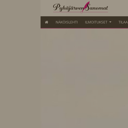
NÄKÖISLEHTI
ILMOITUKSET
TILA