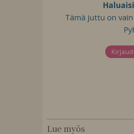
Haluais
Tämä juttu on vain t
Py
Kirjau
Lue myös