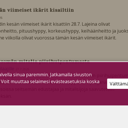
än viimeiset ikärit kisailtiin
26
in kesän viimeiset ikärit kisattiin 28.7. Lajeina olivat
onheitto, pituushyppy, korkeushyppy, keihäänheitto ja juok
e viikolla olivat vuorossa tämän kesän viimeiset ikärit.
tsemän mitalia piirihuipentumasta
ilaajille
27.7.2026
lvella sinua paremmin. Jatkamalla sivuston
i-Pohjanmaan Yleisurheilun 9–15-vuotiaiden piirihuipentu
. Voit muuttaa selaimesi evästeasetuksia koska
estettiin Kokkolassa viime viikonloppuna. Pyhäjärven Pohdill
Välttäm
kisoissa seitsemän edustajaa ja mitalisijoja saavutettiin
ksän.
ismiehet jäivät pisteittä Katajan käsittelyssä
ilaajille
27.7.2026