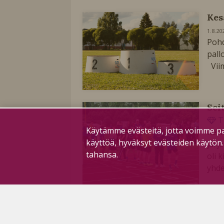
Kes
1.8.20
Pohd
pall
Viim
Sei
T
Käytämme evästeitä, jotta voimme pa
Kesk
käyttöä, hyväksyt evästeiden käytön
järj
tahansa.
oli 
yhde
Pes
T