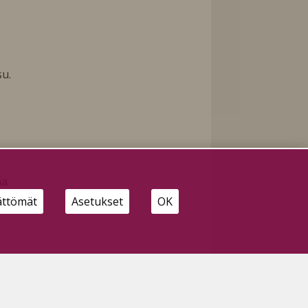
su.
ma
a
ättömät
Asetukset
OK