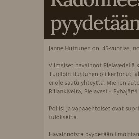
pyydetää
Janne Huttunen on 45-vuotias, noi
Viimeiset havainnot Pielavedellä 
Tuolloin Huttunen oli kertonut läht
ei ole saatu yhteyttä. Miehen auto
Rillankiveltä, Pielavesi – Pyhäjär
Poliisi ja vapaaehtoiset ovat suori
tuloksetta.
Havainnoista pyydetään ilmoittama