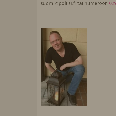
suomi@poliisi.fi tai numeroon
029