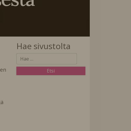
Hae sivustolta
een
ä