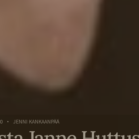
20
JENNI KANKAANPÄÄ
•
ta Janne Huttus