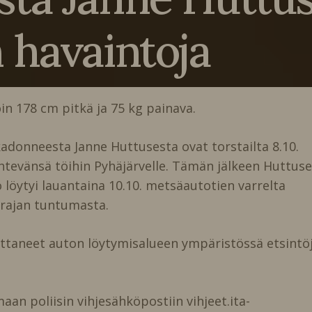
n havaintoja
n 178 cm pitkä ja 75 kg painava.
kadonneesta Janne Huttusesta ovat torstailta 8.10.
evänsä töihin Pyhäjärvelle. Tämän jälkeen Huttus
 löytyi lauantaina 10.10. metsäautotien varrelta
vi rajan tuntumasta.
ttaneet auton löytymisalueen ympäristössä etsintöj
an poliisin vihjesähköpostiin vihjeet.ita-