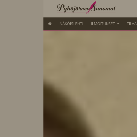
NÄKÖISLEHTI
ILMOITUKSET
TILA