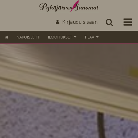
Kirjaudu sisään
NÄKÖISLEHTI
ILMOITUKSET
TILAA