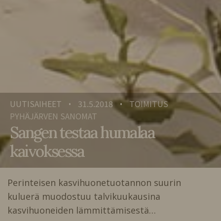
UUTISAIHEET
31.5.2018
TOIMITUS
•
•
PYHÄJÄRVEN SANOMAT
Sangen testaa humalaa
kaivoksessa
Perinteisen kasvihuonetuotannon suurin
kuluerä muodostuu talvikuukausina
kasvihuoneiden lämmittämisestä…