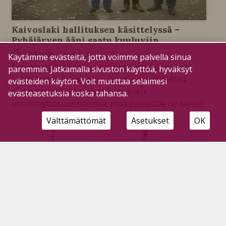
Kaivoslaki hallituksen käsittelyssä –
Pyhäjärven ääni saatu kuuluviin
Tilaajille
15.10.2020
Käytämme evästeitä, jotta voimme palvella sinua
Suomen hallituksessa on käsittelyssä paraikaa
paremmin. Jatkamalla sivuston käyttöä, hyväksyt
kaivoslain muutos, joka olisi voinut vaikeuttaa
evästeiden käytön. Voit muuttaa selaimesi
olennaisesti Pyhäsalmen kaivoksen
evästeasetuksia koska tahansa.
uusiokäyttösuunnitelmia, jopa pysäyttää ne täysin.
Välttämättömät
Asetukset
OK