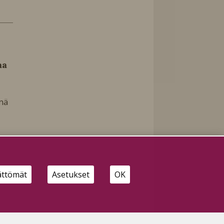
aa
änä
ättömät
Asetukset
OK