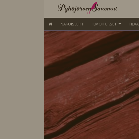
NÄKÖISLEHTI
ILMOITUKSET
TILA