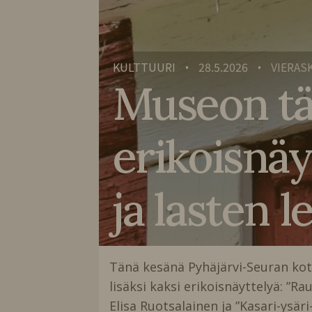
KULTTUURI
28.5.2026
VIERAS
•
•
Museon t
erikoisnäyt
ja lasten l
Tänä kesänä Pyhäjärvi-Seuran kot
lisäksi kaksi erikoisnäyttelyä: ”R
Elisa Ruotsalainen ja ”Kasari-ysä