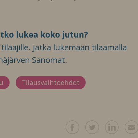
itko lukea koko jutun?
ilaajille. Jatka lukemaan tilaamalla
häjärven Sanomat.
du
Tilausvaihtoehdot