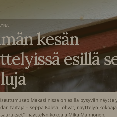
KYNÄ
ämän kesän
telyissä esillä s
eluja
iseutumuseo Makasiinissa on esillä pysyvän näyttel
audan taitaja – seppä Kalevi Lohva”, näyttelyn kokoaja
ri-saurukset”, näyttelyn kokoaja Mika Mannonen.