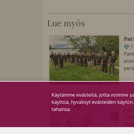
Lue myös
Par
T
Park
ensi
perä
Val
Käytämme evästeitä, jotta voimme pa
käyttöä, hyväksyt evästeiden käytön
T
tahansa.
Paul
Häme
Näyt