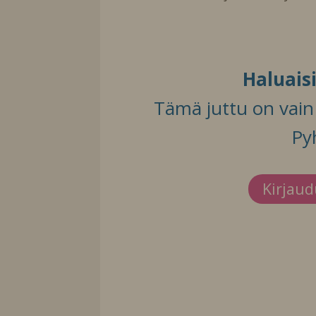
Haluais
Tämä juttu on vain t
Py
Kirjau