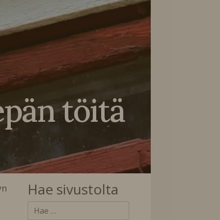
epän töitä
Hae sivustolta
yn