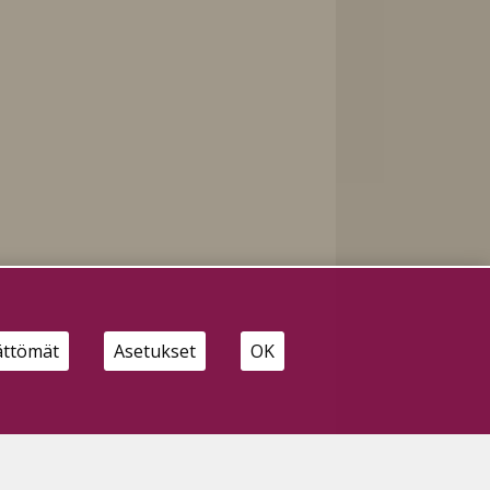
ättömät
Asetukset
OK
n