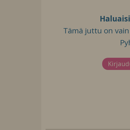
Haluais
Tämä juttu on vain t
Py
Kirjau