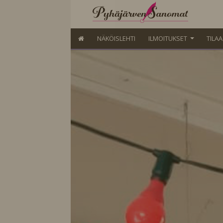
NÄKÖISLEHTI
ILMOITUKSET
TILA