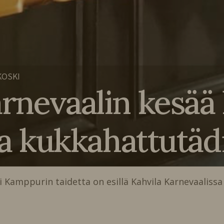
KOSKI
rnevaalin kesää 
 ja kukkahattutäd
 Kamppurin taidetta on esillä Kahvila Karnevaalissa