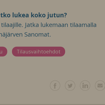
itko lukea koko jutun?
ilaajille. Jatka lukemaan tilaamalla
häjärven Sanomat.
du
Tilausvaihtoehdot