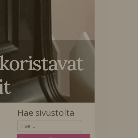
koristavat
it
Hae sivustolta