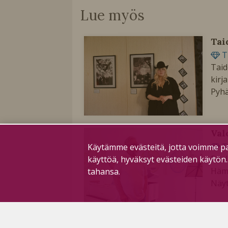
Lue myös
Tai
T
Taid
kirj
Pyhä
Val
T
Käytämme evästeitä, jotta voimme pa
Paul
käyttöä, hyväksyt evästeiden käytön
Häme
tahansa.
Näyt
Mus