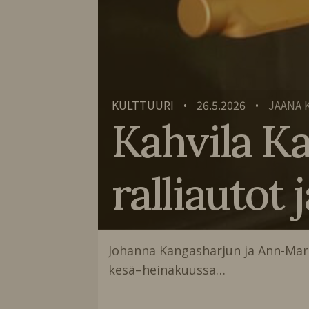
KULTTUURI
26.5.2026
JAANA 
•
•
Kahvila Ka
ralliautot
Johanna Kangasharjun ja Ann-Mari
kesä–heinäkuussa…