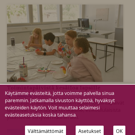
Toimintapäivistä kesäiloa lapsille
Käytämme evästeitä, jotta voimme palvella sinua
Tilaajille
25.6.2026
paremmin. Jatkamalla sivuston käyttöä, hyväksyt
Perinteisten lasten kesäleirien sijaan toimintapäivät
evästeiden käytön. Voit muuttaa selaimesi
tarjosivat ohjelmaa kaikenikäisille, esikoululaisista
evästeasetuksia koska tahansa.
yläasteelle siirtyviin nuoriin asti.
Välttämättömät
Asetukset
OK