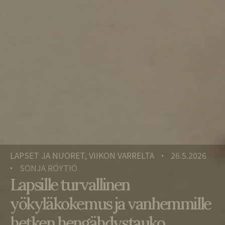
LAPSET JA NUORET, VIIKON VARRELTA
26.5.2026
•
SONJA RÖYTIÖ
•
Lapsille turvallinen
yökyläkokemus ja vanhemmille
hetken hengähdystauko