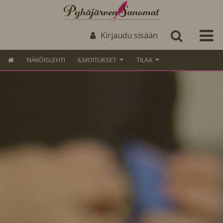
Kirjaudu sisään
NÄKÖISLEHTI
ILMOITUKSET
TILAA