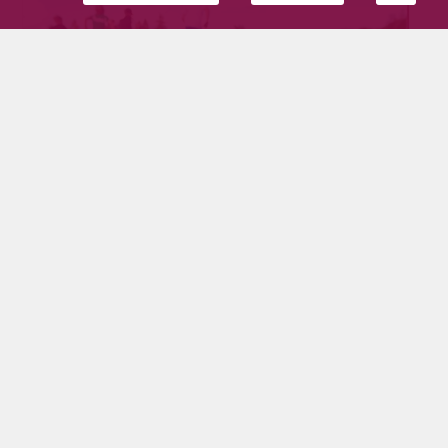
Tuloksia kesän ensimmäisistä Ikäreistä
Tilaajille
20.6.2026
Tänä kesänä Pohdin viikkokisat eli Ikärit järjestetään
urheilukentällä tiistaisin. Kesän ensimmäisissä
Ikäreissä lajeina oli juoksu ja pituushyppy. Osallistujia
oli huikeat 80!