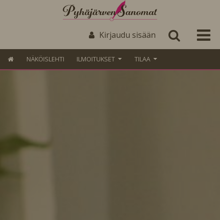
Kirjaudu sisään
NÄKÖISLEHTI
ILMOITUKSET
TILAA