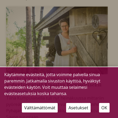
Käytämme evästeitä, jotta voimme palvella sinua
Säviän pajan kasvatista opettajaksi,
paremmin. Jatkamalla sivuston käyttöä, hyväksyt
vedonlyönnistä Kiusalan Kumpulaiseksi
evästeiden käytön. Voit muuttaa selaimesi
Tilaajille
28.7.2026
evästeasetuksia koska tahansa.
Tiina Kumpulaisella tuli nyt heinäkuussa mittariin
pyöreät 50 vuotta ja noista vuosista 20 on viihdytty
Välttämättömät
Asetukset
OK
Pyhäjärven maisemissa, vaikka veri vetikin kovasti
Savon suuntaan.