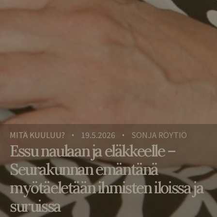
MITÄ KUULUU?
19.5.2026
SONJA RÖYTIÖ
•
•
Essu naulaan ja eläkkeelle –
Seurakunnan emäntänä
myötäeletään ihmisten iloissa ja
suruissa