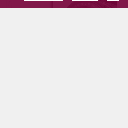
Niin monta kertaa kuin tarvitsee
Tilaajille
13.7.2026
Kuinka monta kertaa ihmisen on lupa vaihtaa
suuntaa ennen kuin löytää omansa?
Kesätoimittaja. Reservin vänrikki. Hevosharrastaja.
Sohvaperuna. Tuleva journalismin opiskelija. Joskus
oikeustieteen opiskelija.