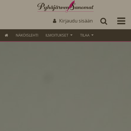
Kirjaudu sisään
NÄKÖISLEHTI
ILMOITUKSET
TILAA