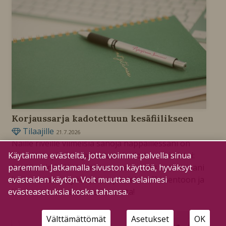
Korjaussarja kadotettuun kesäfiilikseen
Tilaajille
21.7.2026
Näille riveille viimeisiä sanoja näppäillessäni on
Käytämme evästeitä, jotta voimme palvella sinua
viimein se pitkään ja hartaasti odottamani tiistai:
paremmin. Jatkamalla sivuston käyttöä, hyväksyt
tänään nimittäin toimiston ovesta ulos astellessani
evästeiden käytön. Voit muuttaa selaimesi
käännän aivot työosaston puolelta off-asentoon ja
evästeasetuksia koska tahansa.
lähden nauttimaan kesälomasta!
Välttämättömät
Asetukset
OK