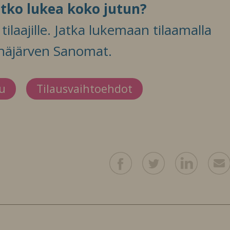
itko lukea koko jutun?
ilaajille. Jatka lukemaan tilaamalla
häjärven Sanomat.
du
Tilausvaihtoehdot