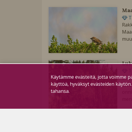
Ma
T
Rakk
Maai
muu
Luk
T
Käytämme evästeitä, jotta voimme pa
Suo
käyttöä, hyväksyt evästeiden käytön
arvo
tahansa.
onni
menn