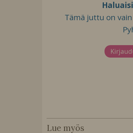
Haluais
Tämä juttu on vain t
Py
Kirjau
Lue myös