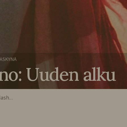
RASKYNÄ
uno: Uuden alku
lash…