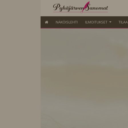
NÄKÖISLEHTI
ILMOITUKSET
TILA