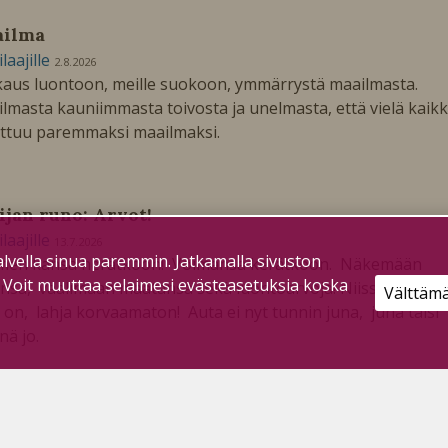
ailma
ilaajille
2.8.2026
aus luontoon, meille suokoon, ymmärrystä maailmasta.
lmasta kauniimmasta toivosta ja unelmasta, että vielä kaikk
ttuu paremmaksi maailmaksi.
ijan runo: Arvot!
ilaajille
13.7.2026
lvella sinua paremmin. Jatkamalla sivuston
men kansa herätköön! Voimansa kerätköön. Näkemään
. Voit muuttaa selaimesi evästeasetuksia koska
nsa, vaalimaan maatansa sekä luontoarvoja! Niissä meidän
Välttäm
 on, lahja korvaamaton! Auta ei nyt tunnin juna, juna taisi
ä jo.