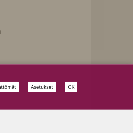
i
ättömät
Asetukset
OK