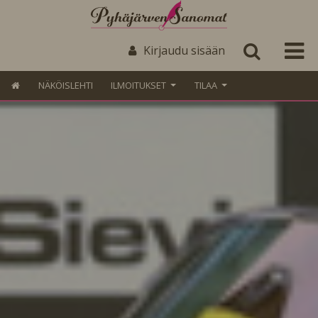
Kirjaudu sisään
NÄKÖISLEHTI
ILMOITUKSET
TILAA