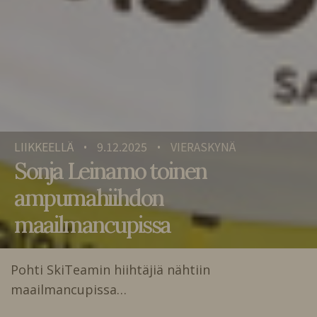
LIIKKEELLÄ
9.12.2025
VIERASKYNÄ
•
•
Sonja Leinamo toinen
ampumahiihdon
maailmancupissa
Pohti SkiTeamin hiihtäjiä nähtiin
maailmancupissa…