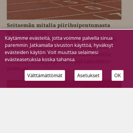
Seitsemän mitalia piirihuipentumasta
Tilaajille
27.7.2026
Käytämme evästeitä, jotta voimme palvella sinua
Keski-Pohjanmaan Yleisurheilun 9–15-vuotiaiden
paremmin. Jatkamalla sivuston käyttöä, hyväksyt
piirihuipentuma järjestettiin Kokkolassa viime
evästeiden käytön. Voit muuttaa selaimesi
viikonloppuna. Pyhäjärven Pohdilla oli kisoissa
evästeasetuksia koska tahansa.
seitsemän edustajaa ja mitalisijoja saavutettiin
yhdeksän.
Välttämättömät
Asetukset
OK