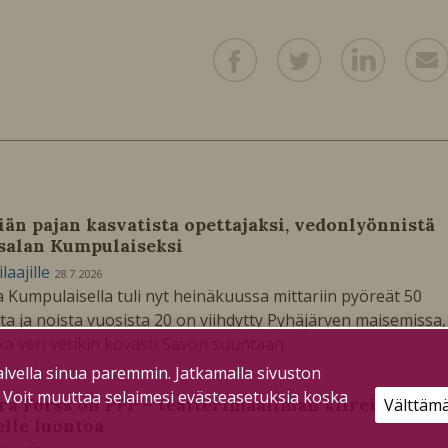
iän pajan kasvatista opettajaksi, vedonlyönnistä
salan Kumpulaiseksi
ilaajille
28.7.2026
a Kumpulaisella tuli nyt heinäkuussa mittariin pyöreät 50
ta ja noista vuosista 20 on viihdytty Pyhäjärven maisemissa,
ka veri vetikin kovasti Savon suuntaan.
lvella sinua paremmin. Jatkamalla sivuston
. Voit muuttaa selaimesi evästeasetuksia koska
ra Forss on PPP – teatterimaailman kiireistä
Välttäm
elle luontoa