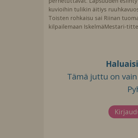
perhetuttavat. Lapsuuden esiintym
kuvioihin tulikin äitiys ruuhkavuo
Toisten rohkaisu sai Riinan tuomaa
kilpailemaan IskelmäMestari-tittel
Haluais
Tämä juttu on vain t
Py
Kirjau