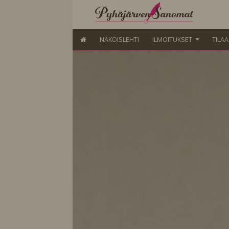
NÄKÖISLEHTI
ILMOITUKSET
TILA