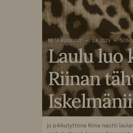
MITÄ KUULUU?
1.4.2025
SONJ
•
•
Laulu luo 
Riinan täh
Iskelmänii
Jo pikkutyttönä Riina nautti laula