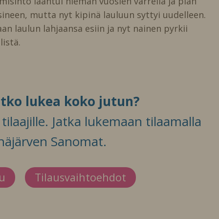
isinto laantui hieman vuosien varrella ja pian
sineen, mutta nyt kipinä lauluun syttyi uudelleen.
n laulun lahjaansa esiin ja nyt nainen pyrkii
istä.
itko lukea koko jutun?
ilaajille. Jatka lukemaan tilaamalla
häjärven Sanomat.
du
Tilausvaihtoehdot