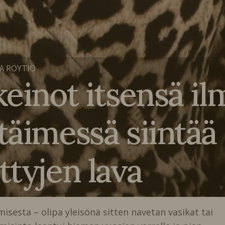
A RÖYTIÖ
keinot itsensä i
täimessä siintää
ttyjen lava
misesta – olipa yleisönä sitten navetan vasikat tai