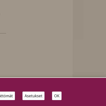
ättömät
Asetukset
OK