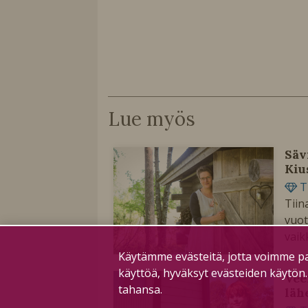
Lue myös
Säv
Kiu
T
Tiin
vuot
vaik
Käytämme evästeitä, jotta voimme pa
käyttöä, hyväksyt evästeiden käytön
Vee
tahansa.
läh