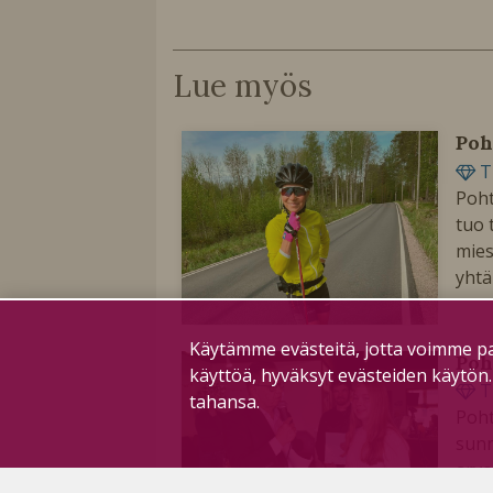
Lue myös
Poh
T
Poht
tuo 
mies
yhtä
Käytämme evästeitä, jotta voimme pa
Poh
käyttöä, hyväksyt evästeiden käytön
T
tahansa.
Poht
sunn
arvo