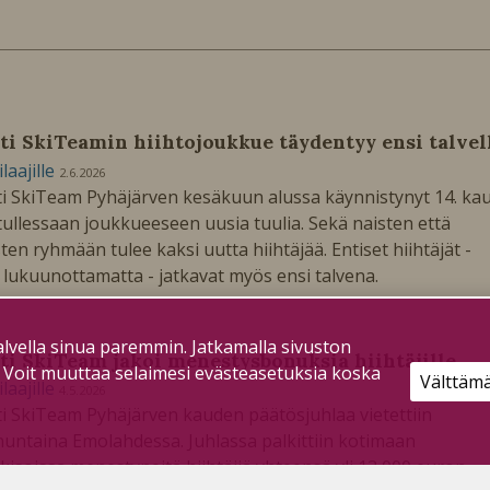
ti SkiTeamin hiihtojoukkue täydentyy ensi talvel
ilaajille
2.6.2026
i SkiTeam Pyhäjärven kesäkuun alussa käynnistynyt 14. kau
tullessaan joukkueeseen uusia tuulia. Sekä naisten että
ten ryhmään tulee kaksi uutta hiihtäjää. Entiset hiihtäjät -
 lukuunottamatta - jatkavat myös ensi talvena.
lvella sinua paremmin. Jatkamalla sivuston
ti SkiTeam jakoi menestysbonuksia hiihtäjille
. Voit muuttaa selaimesi evästeasetuksia koska
Välttäm
ilaajille
4.5.2026
i SkiTeam Pyhäjärven kauden päätösjuhlaa vietettiin
untaina Emolahdessa. Juhlassa palkittiin kotimaan
kisoissa menestyneitä hiihtäjiä yhteensä yli 13 000 euron