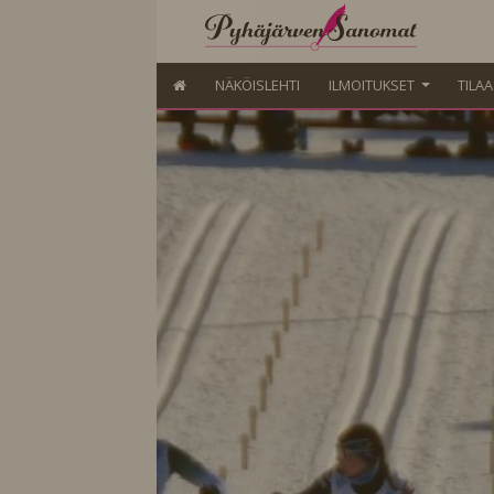
NÄKÖISLEHTI
ILMOITUKSET
TILA