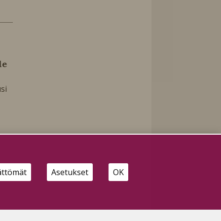
le
si
ättömät
Asetukset
OK