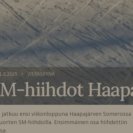
1.3.2025
VIERASKYNÄ
•
M-hiihdot Haapa
i jatkuu ensi viikonloppuna Haapajärven Somerossa
nuorten SM-hiihdoilla. Ensimmäinen osa hiihdettiin
sa.