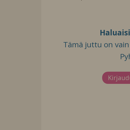
Haluais
Tämä juttu on vain t
Py
Kirjau