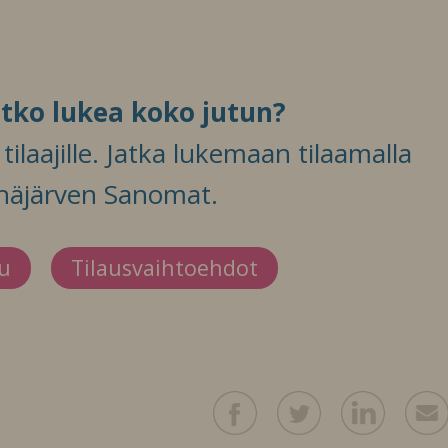
itko lukea koko jutun?
ilaajille. Jatka lukemaan tilaamalla
häjärven Sanomat.
du
Tilausvaihtoehdot