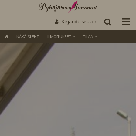
Kirjaudu sisään
NÄKÖISLEHTI
ILMOITUKSET
TILAA