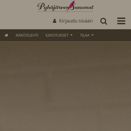
Kirjaudu sisään
NÄKÖISLEHTI
ILMOITUKSET
TILAA