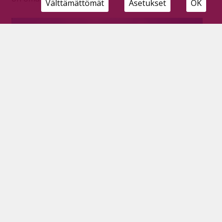
Välttämättömät
Asetukset
OK
Toimitus tutkii: Miten ympäristöarviot ja
kaavat vaikuttavat Riitamaa-Nurmesnevan
tuulivoimahankkeeseen?
Tilaajille
21.7.2026
ABO Energia Suomen suunnittelema Riitamaa-