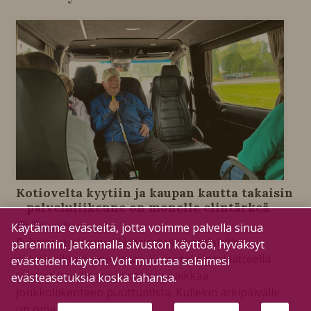
Kotiovelta kyytiin ja kaupan kautta takaisin
– palveluliikenne on monelle elintärkeä
Tilaajille
Käytämme evästeitä, jotta voimme palvella sinua
28.7.2026
Pyhäjärven kaupunki järjestää kuntalaisille
paremmin. Jatkamalla sivuston käyttöä, hyväksyt
palveluliikennetoimintaa. Kutsutaksiperiaatteella
evästeiden käytön. Voit muuttaa selaimesi
toimiva kaikille avoin palvelu paikkaa
evästeasetuksia koska tahansa.
joukkoliikenteen puuttumista. Kullekin arkipäivälle
on oma reittinsä.