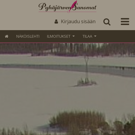
Kirjaudu sisään
NÄKÖISLEHTI
ILMOITUKSET
TILAA