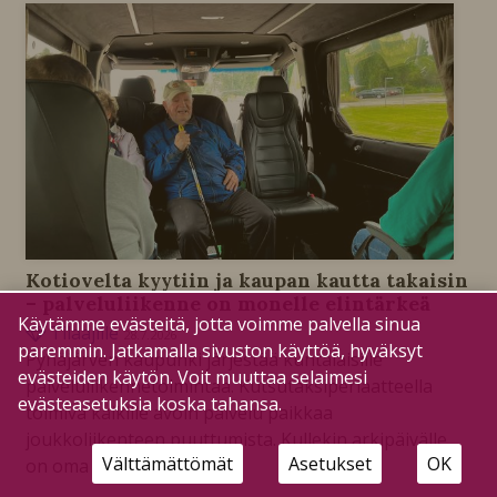
Kotiovelta kyytiin ja kaupan kautta takaisin
– palveluliikenne on monelle elintärkeä
Käytämme evästeitä, jotta voimme palvella sinua
Tilaajille
28.7.2026
paremmin. Jatkamalla sivuston käyttöä, hyväksyt
Pyhäjärven kaupunki järjestää kuntalaisille
evästeiden käytön. Voit muuttaa selaimesi
palveluliikennetoimintaa. Kutsutaksiperiaatteella
evästeasetuksia koska tahansa.
toimiva kaikille avoin palvelu paikkaa
joukkoliikenteen puuttumista. Kullekin arkipäivälle
Välttämättömät
Asetukset
OK
on oma reittinsä.