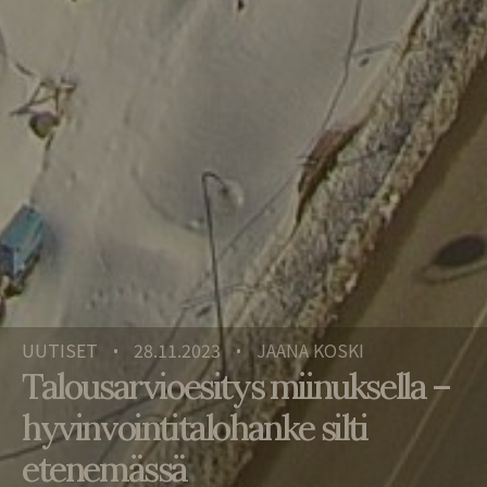
UUTISET
28.11.2023
JAANA KOSKI
•
•
Talousarvioesitys miinuksella –
hyvinvointitalohanke silti
etenemässä