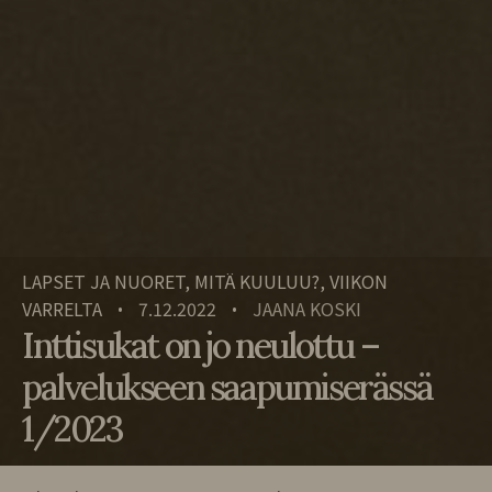
LAPSET JA NUORET, MITÄ KUULUU?, VIIKON
VARRELTA
7.12.2022
JAANA KOSKI
•
•
Inttisukat on jo neulottu –
palvelukseen saapumiserässä
1/2023