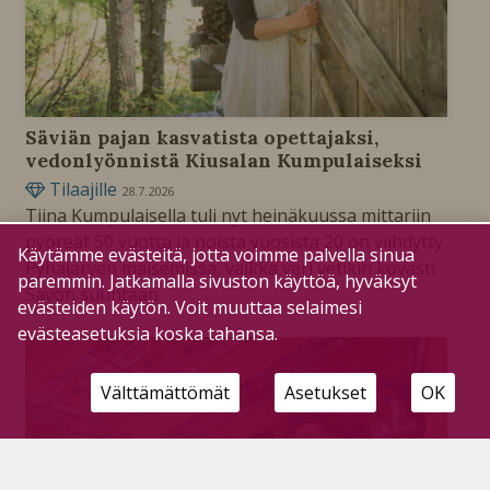
Säviän pajan kasvatista opettajaksi,
vedonlyönnistä Kiusalan Kumpulaiseksi
Tilaajille
28.7.2026
Tiina Kumpulaisella tuli nyt heinäkuussa mittariin
pyöreät 50 vuotta ja noista vuosista 20 on viihdytty
Käytämme evästeitä, jotta voimme palvella sinua
Pyhäjärven maisemissa, vaikka veri vetikin kovasti
paremmin. Jatkamalla sivuston käyttöä, hyväksyt
Savon suuntaan.
evästeiden käytön. Voit muuttaa selaimesi
evästeasetuksia koska tahansa.
Välttämättömät
Asetukset
OK