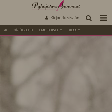
Kirjaudu sisään
NÄKÖISLEHTI
ILMOITUKSET
TILAA