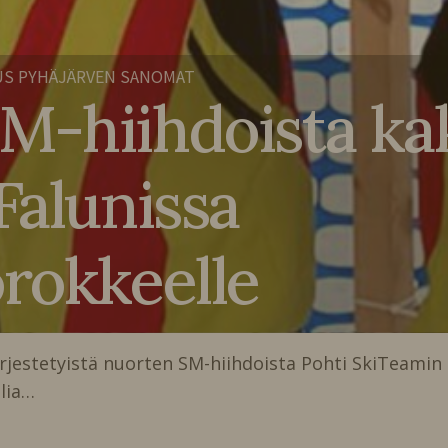
US PYHÄJÄRVEN SANOMAT
-hiihdoista kaks
Falunissa
orokkeelle
rjestetyistä nuorten SM-hiihdoista Pohti SkiTeamin
alia…