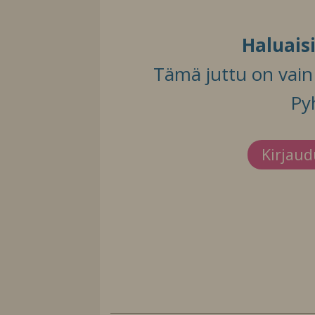
Haluais
Tämä juttu on vain t
Py
Kirjau