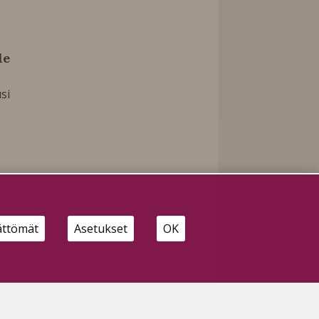
le
si
ättömät
Asetukset
OK