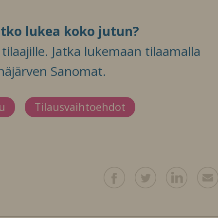
itko lukea koko jutun?
ilaajille. Jatka lukemaan tilaamalla
häjärven Sanomat.
du
Tilausvaihtoehdot