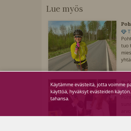
Lue myös
Poh
T
Poht
tuo 
mies
yhtä
Poh
Käytämme evästeitä, jotta voimme pa
T
käyttöä, hyväksyt evästeiden käytön
Poht
tahansa.
sunn
arvo
mene