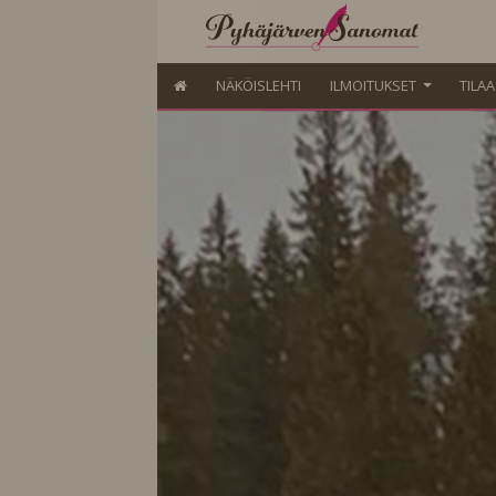
NÄKÖISLEHTI
ILMOITUKSET
TILA