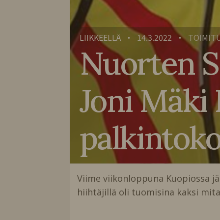
LIIKKEELLÄ
14.3.2022
TOIMIT
•
•
Nuorten SM
Joni Mäki 
palkintok
Viime viikonloppuna Kuopiossa jä
hiihtäjillä oli tuomisina kaksi mit