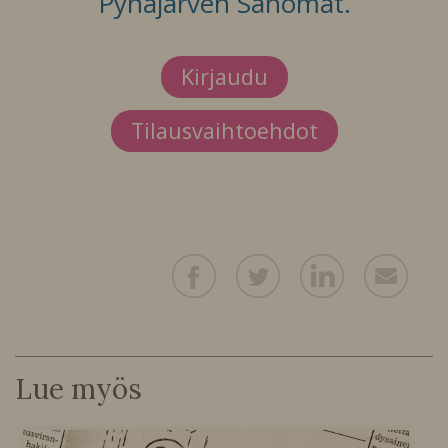
Pyhäjärven Sanomat.
Kirjaudu
Tilausvaihtoehdot
Lue myös