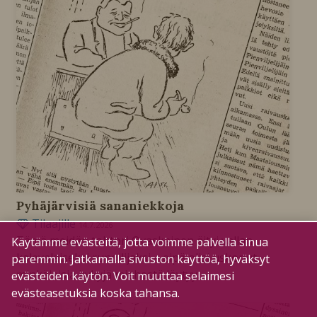
Pyhäjärvisiä sananiekkoja
Tilaajille
14.7.2026
Tämä meidän tohtori Ovaskainen äityi vallan
Käytämme evästeitä, jotta voimme palvella sinua
kalevalaiseksi runoilijaksi – eipä olisi uskonut
paremmin. Jatkamalla sivuston käyttöä, hyväksyt
minkälaisia kykyjä miehestä löytyy.
evästeiden käytön. Voit muuttaa selaimesi
evästeasetuksia koska tahansa.