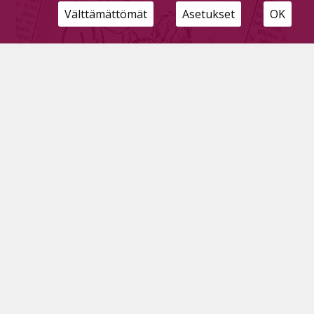
Välttämättömät
Asetukset
OK
Vanhoja muisteloita
Tilaajille
6.5.2026
1990-luvulla oli Iisalmessa Heikkisen kahvilassa iso
pyöreä pöytä, jossa eläkeläismiehet tapasivat istua.
Siinä oli Martti Savolainen, oli taksimies
Peltosalmelta, oli peltiseppä Mähönen, sitten oli Olli,
joka oli tosi mahtava suustaan.