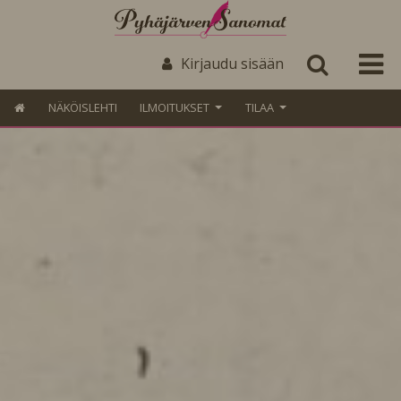
Kirjaudu sisään
NÄKÖISLEHTI
ILMOITUKSET
TILAA