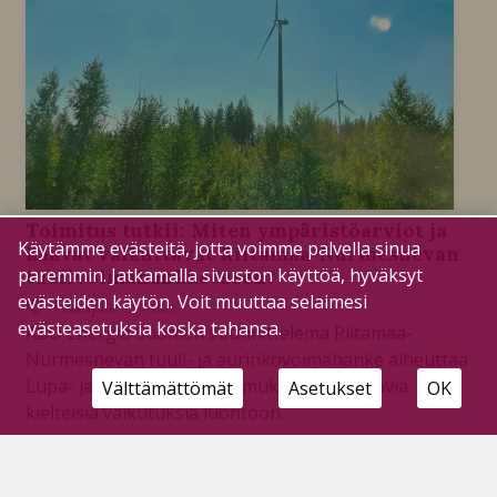
Toimitus tutkii: Miten ympäristöarviot ja
Käytämme evästeitä, jotta voimme palvella sinua
kaavat vaikuttavat Riitamaa-Nurmesnevan
paremmin. Jatkamalla sivuston käyttöä, hyväksyt
tuulivoimahankkeeseen?
evästeiden käytön. Voit muuttaa selaimesi
Tilaajille
21.7.2026
evästeasetuksia koska tahansa.
ABO Energia Suomen suunnittelema Riitamaa-
Nurmesnevan tuuli- ja aurinkovoimahanke aiheuttaa
Lupa- ja valvontaviraston mukaan merkittäviä
Välttämättömät
Asetukset
OK
kielteisiä vaikutuksia luontoon.