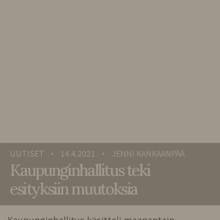
UUTISET
14.4.2021
JENNI KANKAANPÄÄ
•
•
Kaupunginhallitus teki
esityksiin muutoksia
Kaupunginhallitus käsitteli maanantain