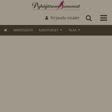
Kirjaudu sisään
NÄKÖISLEHTI
ILMOITUKSET
TILAA