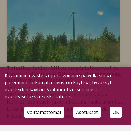
Toimitus tutkii: Miten ympäristöarviot ja
kaavat vaikuttavat Riitamaa-Nurmesnevan
Käytämme evästeitä, jotta voimme palvella sinua
tuulivoimahankkeeseen?
paremmin. Jatkamalla sivuston käyttöä, hyväksyt
Tilaajille
21.7.2026
evästeiden käytön. Voit muuttaa selaimesi
ABO Energia Suomen suunnittelema Riitamaa-
evästeasetuksia koska tahansa.
Nurmesnevan tuuli- ja aurinkovoimahanke aiheuttaa
Lupa- ja valvontaviraston mukaan merkittäviä
Välttämättömät
Asetukset
OK
kielteisiä vaikutuksia luontoon.