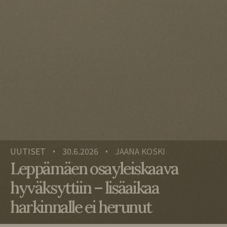
UUTISET
30.6.2026
JAANA KOSKI
•
•
Leppämäen osayleiskaava
hyväksyttiin – lisäaikaa
harkinnalle ei herunut