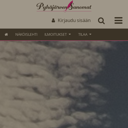
Kirjaudu sisään
NÄKÖISLEHTI
ILMOITUKSET
TILAA