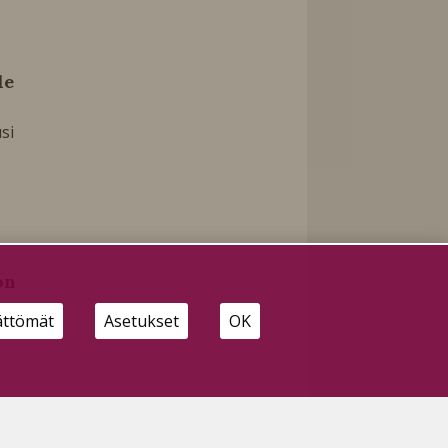
le
si
on
ättömät
Asetukset
OK