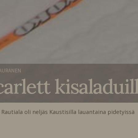
KAURANEN
arlett kisaladuil
autiala oli neljäs Kaustisilla lauantaina pidetyissä