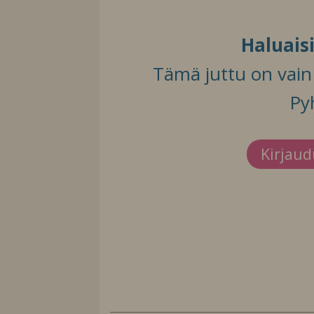
Haluais
Tämä juttu on vain t
Py
Kirjau