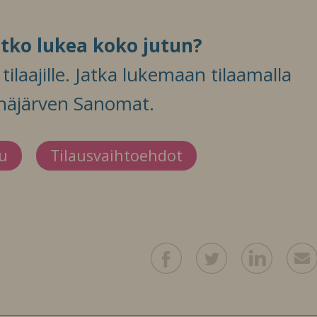
itko lukea koko jutun?
ilaajille. Jatka lukemaan tilaamalla
häjärven Sanomat.
du
Tilausvaihtoehdot