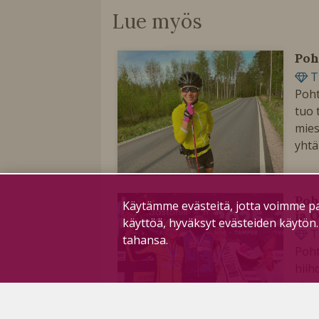
Lue myös
Poh
T
Poht
tuo 
mies
yhtä
Poh
Käytämme evästeitä, jotta voimme pa
ja 
käyttöä, hyväksyt evästeiden käytön
T
tahansa.
Poht
hiih
vies