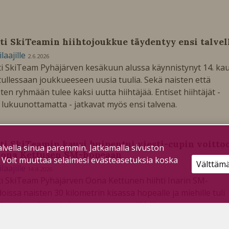
ti SkiTeamin hiihtojoukkue täydentyy ensi talvel
ilaajille
2.6.2026
i SkiTeam Pyhäjärven kesäkuun alussa käynnistynyt 14. kau
tullessaan joukkueeseen uusia tuulia. Sekä naisten että
ten ryhmään tulee kaksi uutta hiihtäjää. Entiset hiihtäjät -
 lukuunottamatta - jatkavat myös ensi talvena.
ti SkiTeamin kausi huipentui viesti-cupin voitto
lvella sinua paremmin. Jatkamalla sivuston
Oona Kettusen SM-hopeaan
. Voit muuttaa selaimesi evästeasetuksia koska
Välttäm
ilaajille
14.4.2026
i SkiTeam Pyhäjärven Oona Kettunen hiihti Inarin SM-
doissa naisten 30 kilometrin kisassa hopealle ja miehille tuli
ti-cupin voitto – toisena vuonna peräkkäin.