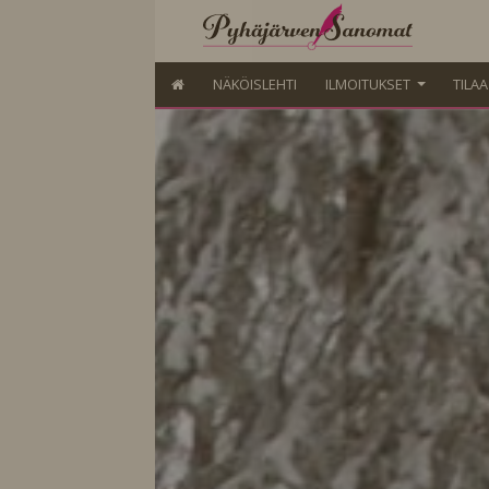
NÄKÖISLEHTI
ILMOITUKSET
TILA