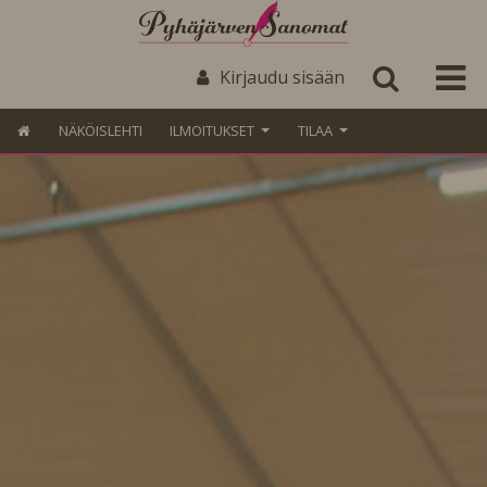
Kirjaudu sisään
NÄKÖISLEHTI
ILMOITUKSET
TILAA