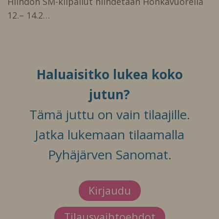
Hiihdon SM-kilpailut hiihdetään Honkavuorella
12.– 14.2…
Haluaisitko lukea koko
jutun?
Tämä juttu on vain tilaajille.
Jatka lukemaan tilaamalla
Pyhäjärven Sanomat.
Kirjaudu
Tilausvaihtoehdot