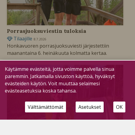
Porrasjuoksuviestin tuloksia
Tilaajille
8.7.2026
Honkavuoren porrasjuoksuviesti järjestettiin
maanantaina 6. heinäkuuta kolmatta kertaa.
Käytämme evästeitä, jotta voimme palvella sinua
paremmin. Jatkamalla sivuston käyttöä, hyväksyt
evästeiden käytön. Voit muuttaa selaimesi
evästeasetuksia koska tahansa.
Välttämättömät
Asetukset
OK