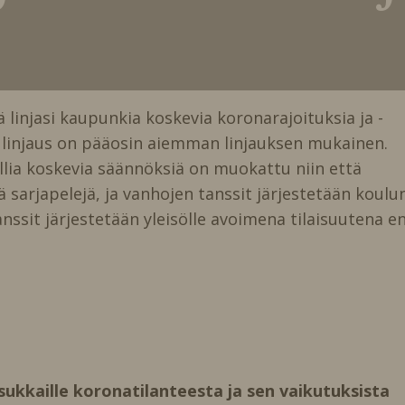
injasi kaupunkia koskevia koronarajoituksia ja -
, linjaus on pääosin aiemman linjauksen mukainen.
llia koskevia säännöksiä on muokattu niin että
ä sarjapelejä, ja vanhojen tanssit järjestetään koulu
sit järjestetään yleisölle avoimena tilaisuutena en
ukkaille koronatilanteesta ja sen vaikutuksista