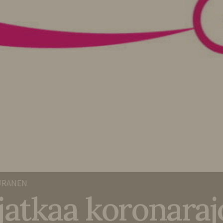
URANEN
atkaa koronaraj