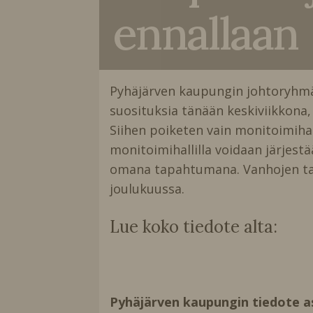
ennallaan
Pyhäjärven kaupungin johtoryhmä l
suosituksia tänään keskiviikkona
Siihen poiketen vain monitoimiha
monitoimihallilla voidaan järjestä
omana tapahtumana. Vanhojen tans
joulukuussa.
Lue koko tiedote alta:
Pyhäjärven kaupungin tiedote as