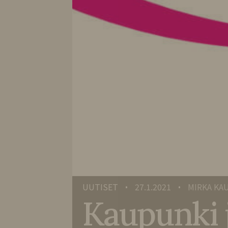
UUTISET
27.1.2021
MIRKA KA
•
•
Kaupunki j