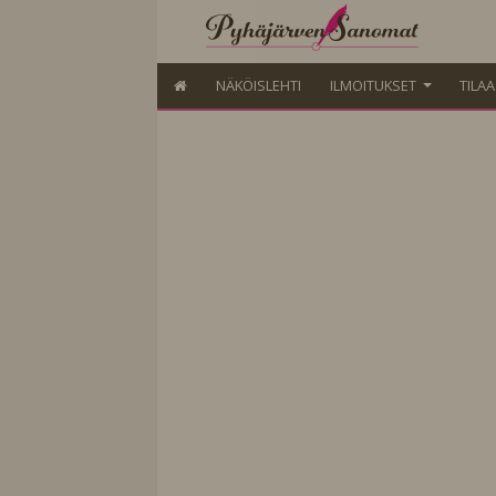
NÄKÖISLEHTI
ILMOITUKSET
TILA