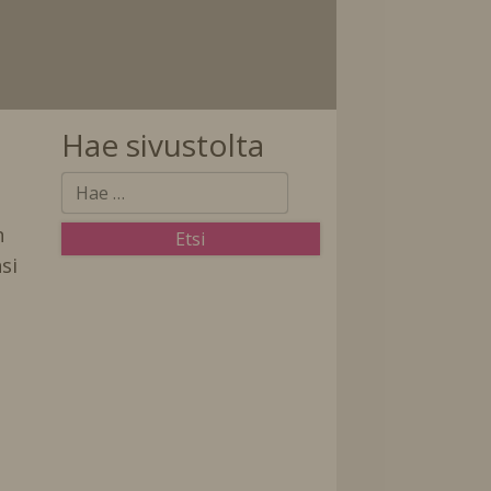
Hae sivustolta
n
si