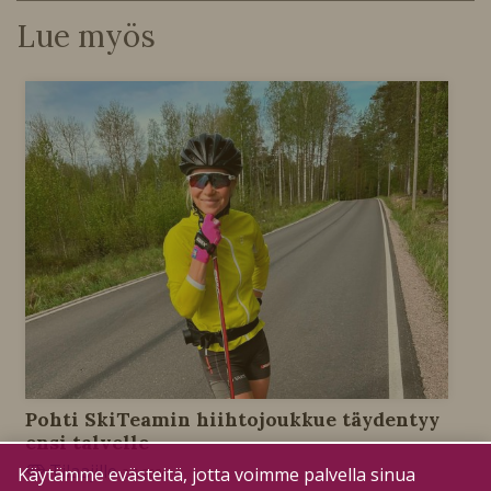
Lue myös
Pohti SkiTeamin hiihtojoukkue täydentyy
ensi talvelle
Tilaajille
Käytämme evästeitä, jotta voimme palvella sinua
2.6.2026