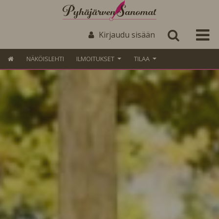
Kirjaudu sisään
NÄKÖISLEHTI
ILMOITUKSET
TILAA