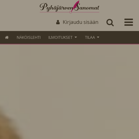
Kirjaudu sisään
NÄKÖISLEHTI
ILMOITUKSET
TILAA