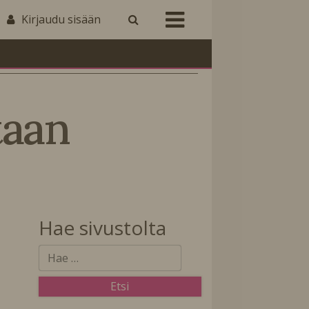
Kirjaudu sisään
taan
Hae sivustolta