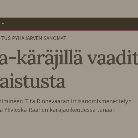
A
ITUS PYHÄJÄRVEN SANOMAT
käräjillä vaadi
aistusta
toimineen Tita Rinnevaaran irtisanomismenettelyn
a Ylivieska-Raahen käräjäoikeudessa tänään