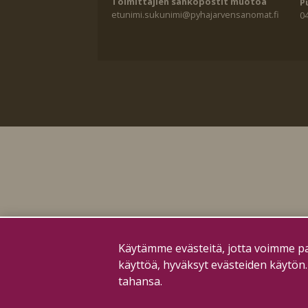
Toimittajien sähköpostit muotoa
P
etunimi.sukunimi@pyhajarvensanomat.fi
0
Käytämme evästeitä, jotta voimme pa
käyttöä, hyväksyt evästeiden käytön
tahansa.