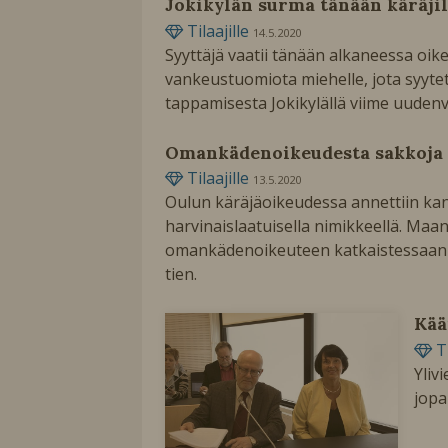
Jokikylän surma tänään käräjil
Tilaajille
14.5.2020
Syyttäjä vaatii tänään alkaneessa oi
vankeustuomiota miehelle, jota syytet
tappamisesta Jokikylällä viime uude
Omankädenoikeudesta sakkoja
Tilaajille
13.5.2020
Oulun käräjäoikeudessa annettiin ka
harvinaislaatuisella nimikkeellä. Maan
omankädenoikeuteen katkaistessaan mo
tien.
Käa
T
Yliv
jopa