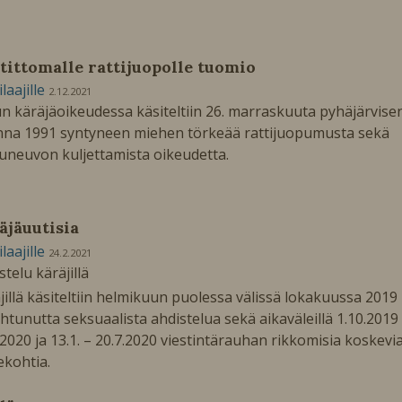
tittomalle rattijuopolle tuomio
ilaajille
2.12.2021
n käräjäoikeudessa käsiteltiin 26. marraskuuta pyhäjärvise
na 1991 syntyneen miehen törkeää rattijuopumusta sekä
uneuvon kuljettamista oikeudetta.
äjäuutisia
ilaajille
24.2.2021
stelu käräjillä
jillä käsiteltiin helmikuun puolessa välissä lokakuussa 2019
htunutta seksuaalista ahdistelua sekä aikaväleillä 1.10.2019
.2020 ja 13.1. – 20.7.2020 viestintärauhan rikkomisia koskevi
ekohtia.