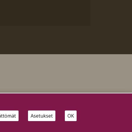
ättömät
Asetukset
OK