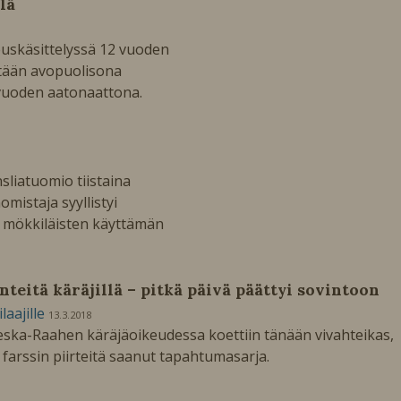
lä
keuskäsittelyssä 12 vuoden
ään avopuolisona
nvuoden aatonaattona.
nsliatuomio tiistaina
omistaja syyllistyi
̈kkiläisten käyttämän
̈nteitä käräjillä – pitkä päivä päättyi sovintoon
ilaajille
13.3.2018
ieska-Raahen käräjäoikeudessa koettiin tänään vivahteikas,
 farssin piirteitä saanut tapahtumasarja.