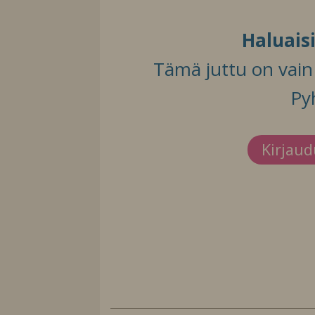
Haluais
Tämä juttu on vain t
Py
Kirjau