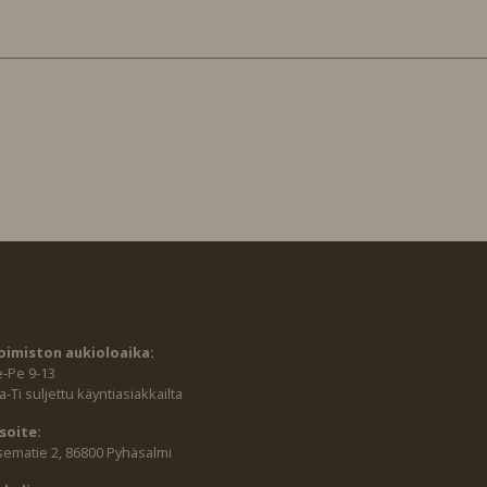
oimiston aukioloaika:
e-Pe 9-13
-Ti suljettu käyntiasiakkailta
soite:
sematie 2, 86800 Pyhäsalmi