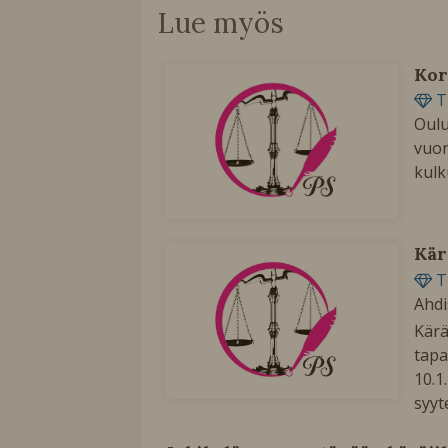
Lue myös
Kor
T
Oulu
vuon
kulk
Kär
T
Ahdi
Kärä
tapa
10.1
syyt