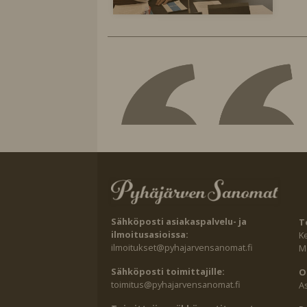
Sähköposti asiakaspalvelu- ja
T
ilmoitusasioissa:
K
ilmoitukset@pyhajarvensanomat.fi
Ma
Sähköposti toimittajille:
O
toimitus@pyhajarvensanomat.fi
A