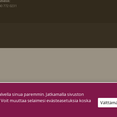
uhelin:
40 772 0231
lvella sinua paremmin. Jatkamalla sivuston
. Voit muuttaa selaimesi evästeasetuksia koska
Välttäm