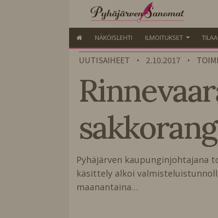
NÄKÖISLEHTI
ILMOITUKSET
TILA
UUTISAIHEET
2.10.2017
TOIM
•
•
Rinnevaara-
sakkorang
Pyhäjärven kaupunginjohtajana 
käsittely alkoi valmisteluistunnoll
maanantaina…