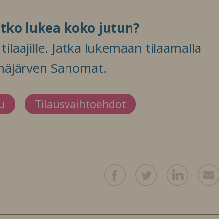
itko lukea koko jutun?
ilaajille. Jatka lukemaan tilaamalla
häjärven Sanomat.
du
Tilausvaihtoehdot