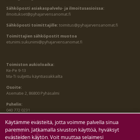
Sähköposti asiakaspalvelu- ja ilmoitusasioissa:
ilmoitukset@pyhajarvensanomat.fi
Sähköposti toimittajille:
toimitus@pyhajarvensanomat.fi
Toimittajien sähköpostit muotoa
etunimi.sukunimi@pyhajarvensanomat.fi
Toimiston aukioloaika:
Ke-Pe 9-13
Ma-Ti suljettu käyntiasiakkailta
Osoite:
Asematie 2, 86800 Pyhäsalmi
Puhelin:
040 772 0231
SEURAA MEITÄ MYÖS:
Käytämme evästeitä, jotta voimme palvella sinua
paremmin. Jatkamalla sivuston käyttöä, hyväksyt
evästeiden käytön. Voit muuttaa selaimesi