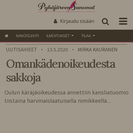
Kirjaudu sisään
NÄKÖISLEHTI
ILMOITUKSET
TILAA
UUTISAIHEET
13.5.2020
MIRKA KAURANEN
•
•
Omankädenoikeudesta
sakkoja
Oulun käräjäoikeudessa annettiin kansliatuomio
tiistaina harvinaislaatuisella nimikkeellä…