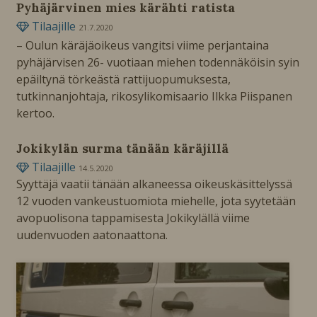
Pyhäjärvinen mies kärähti ratista
Tilaajille
21.7.2020
– Oulun käräjäoikeus vangitsi viime perjantaina
pyhäjärvisen 26- vuotiaan miehen todennäköisin syin
epäiltynä törkeästä rattijuopumuksesta,
tutkinnanjohtaja, rikosylikomisaario Ilkka Piispanen
kertoo.
Jokikylän surma tänään käräjillä
Tilaajille
14.5.2020
Syyttäjä vaatii tänään alkaneessa oikeuskäsittelyssä
12 vuoden vankeustuomiota miehelle, jota syytetään
avopuolisona tappamisesta Jokikylällä viime
uudenvuoden aatonaattona.