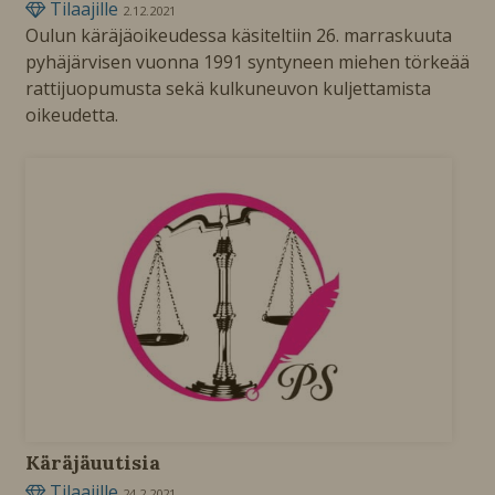
Tilaajille
2.12.2021
Oulun käräjäoikeudessa käsiteltiin 26. marraskuuta
pyhäjärvisen vuonna 1991 syntyneen miehen törkeää
rattijuopumusta sekä kulkuneuvon kuljettamista
oikeudetta.
Käräjäuutisia
Tilaajille
24.2.2021