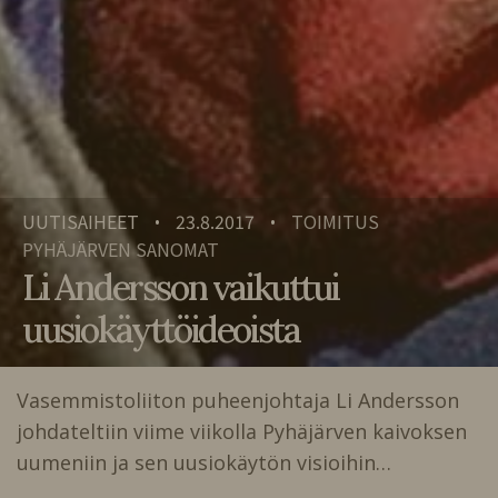
UUTISAIHEET
23.8.2017
TOIMITUS
•
•
PYHÄJÄRVEN SANOMAT
Li Andersson vaikuttui
uusiokäyttöideoista
Vasemmistoliiton puheenjohtaja Li Andersson
johdateltiin viime viikolla Pyhäjärven kaivoksen
uumeniin ja sen uusiokäytön visioihin…