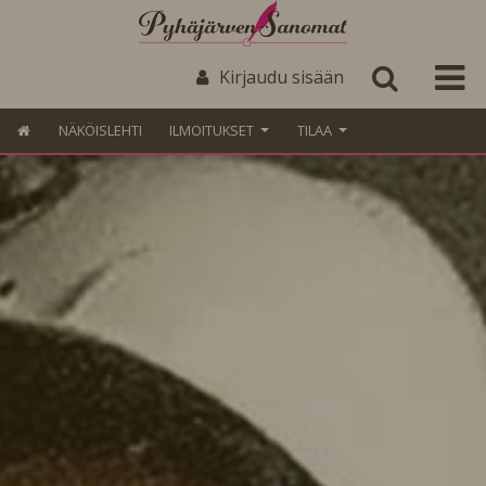
Kirjaudu sisään
NÄKÖISLEHTI
ILMOITUKSET
TILAA