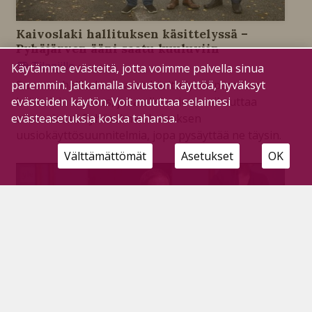
Kaivoslaki hallituksen käsittelyssä –
Pyhäjärven ääni saatu kuuluviin
Tilaajille
Käytämme evästeitä, jotta voimme palvella sinua
15.10.2020
paremmin. Jatkamalla sivuston käyttöä, hyväksyt
Suomen hallituksessa on käsittelyssä paraikaa
evästeiden käytön. Voit muuttaa selaimesi
kaivoslain muutos, joka olisi voinut vaikeuttaa
evästeasetuksia koska tahansa.
olennaisesti Pyhäsalmen kaivoksen
uusiokäyttösuunnitelmia, jopa pysäyttää ne täysin.
Välttämättömät
Asetukset
OK