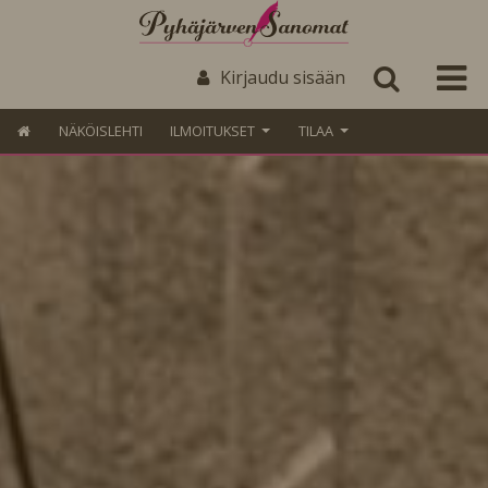
Kirjaudu sisään
NÄKÖISLEHTI
ILMOITUKSET
TILAA