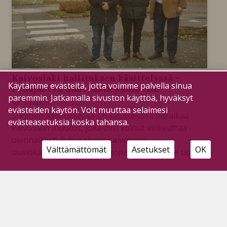
Kaivoslaki hallituksen käsittelyssä –
Käytämme evästeitä, jotta voimme palvella sinua
Pyhäjärven ääni saatu kuuluviin
paremmin. Jatkamalla sivuston käyttöä, hyväksyt
Tilaajille
15.10.2020
evästeiden käytön. Voit muuttaa selaimesi
Suomen hallituksessa on käsittelyssä paraikaa
evästeasetuksia koska tahansa.
kaivoslain muutos, joka olisi voinut vaikeuttaa
olennaisesti Pyhäsalmen kaivoksen
Välttämättömät
Asetukset
OK
uusiokäyttösuunnitelmia, jopa pysäyttää ne täysin.