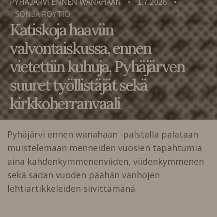
PYHÄJÄRVI ENNEN WANAHAAN
1.7.2026
•
•
SONJA RÖYTIÖ
Katiskoja haaviin
valvontaiskussa, ennen
vietettiin kuhuja, Pyhäjärven
suuret työllistäjät sekä
kirkkoherranvaali
Pyhäjärvi ennen wanahaan -palstalla palataan
muistelemaan menneiden vuosien tapahtumia
aina kahdenkymmenenviiden, viidenkymmenen
sekä sadan vuoden päähän vanhojen
lehtiartikkeleiden siivittämänä.