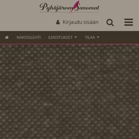
Kirjaudu sisään
NÄKÖISLEHTI
ILMOITUKSET
TILAA