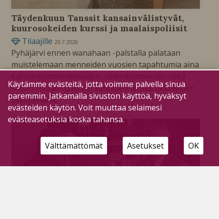
Täydenkuun Tanssit kansainvälistyvät,
kuurosokeiden kurssi ja maalaispoliisit
Tilaajille
29.7.2026
Pyhäjärvi ennen wanahaan -palstalla palataan
muistelemaan menneiden vuosien tapahtumia aina
kahdenkymmenenviiden, viidenkymmenen sekä
Käytämme evästeitä, jotta voimme palvella sinua
sadan vuoden päähän vanhojen lehtiartikkeleiden
paremmin. Jatkamalla sivuston käyttöä, hyväksyt
siivittämänä.
evästeiden käytön. Voit muuttaa selaimesi
evästeasetuksia koska tahansa.
Välttämättömät
Asetukset
OK