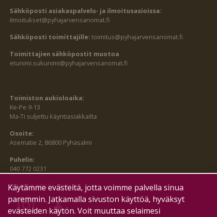
Sähköposti asiakaspalvelu- ja ilmoitusasioissa:
ilmoitukset@pyhajarvensanomat.fi
Sähköposti toimittajille:
toimitus@pyhajarvensanomat.fi
Toimittajien sähköpostit muotoa
etunimi.sukunimi@pyhajarvensanomat.fi
Toimiston aukioloaika:
Ke-Pe 9-13
Ma-Ti suljettu käyntiasiakkailta
Osoite:
Asematie 2, 86800 Pyhäsalmi
Puhelin:
040 772 0231
SEURAA MEITÄ MYÖS:
Käytämme evästeitä, jotta voimme palvella sinua
paremmin. Jatkamalla sivuston käyttöä, hyväksyt
evästeiden käytön. Voit muuttaa selaimesi