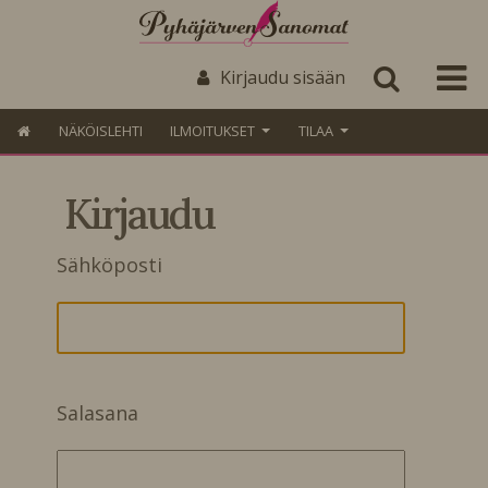
Kirjaudu sisään
NÄKÖISLEHTI
ILMOITUKSET
TILAA
Kirjaudu
Sähköposti
Salasana